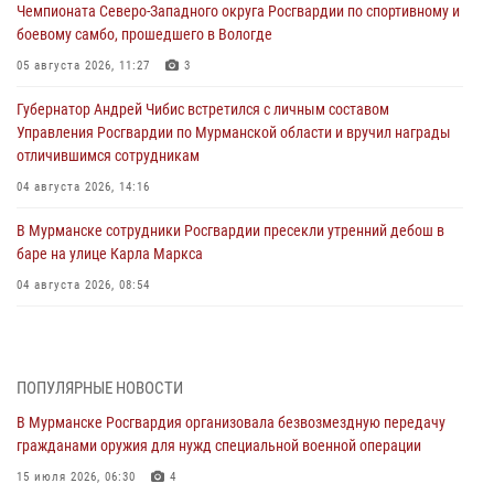
Чемпионата Северо-Западного округа Росгвардии по спортивному и
боевому самбо, прошедшего в Вологде
05 августа 2026, 11:27
3
Губернатор Андрей Чибис встретился с личным составом
Управления Росгвардии по Мурманской области и вручил награды
отличившимся сотрудникам
04 августа 2026, 14:16
В Мурманске сотрудники Росгвардии пресекли утренний дебош в
баре на улице Карла Маркса
04 августа 2026, 08:54
Морской отряд Северо - Западного округа Росгвардии отмечает 37
лет со дня образования
03 августа 2026, 12:23
4
ПОПУЛЯРНЫЕ НОВОСТИ
В Мурманске Росгвардия организовала безвозмездную передачу
Сотрудники вневедомственной охраны Росгвардии пресекли
гражданами оружия для нужд специальной военной операции
хулиганские действия дебошира на автозаправочной станции
города Кандалакши
15 июля 2026, 06:30
4