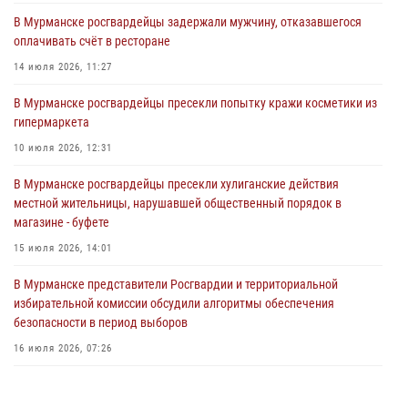
03 августа 2026, 09:12
В Мурманске росгвардейцы задержали мужчину, отказавшегося
оплачивать счёт в ресторане
Сотрудники Росгвардии провели инструктаж по
антитеррористической защищенности для членов избирательных
14 июля 2026, 11:27
комиссий в преддверии выборов
В Мурманске росгвардейцы пресекли попытку кражи косметики из
31 июля 2026, 08:48
3
гипермаркета
Сотрудники Росгвардии задержали мужчину, не оплатившего счет в
10 июля 2026, 12:31
ресторане
В Мурманске росгвардейцы пресекли хулиганские действия
30 июля 2026, 14:09
местной жительницы, нарушавшей общественный порядок в
магазине - буфете
В Управлении Росгвардии по Мурманской области прошло пожарно-
тактическое занятие совместно с МЧС России
15 июля 2026, 14:01
30 июля 2026, 14:05
В Мурманске представители Росгвардии и территориальной
избирательной комиссии обсудили алгоритмы обеспечения
безопасности в период выборов
16 июля 2026, 07:26
В Кандалакше росгвардейцы задержали дебошира, устроившего
конфликт в гостинице