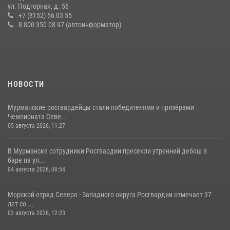
скрывавшегося от правосудия
ул. Подгорная, д. 56
+7 (8152) 56 03 55
16 июля 2026, 08:31
8 800 350 08 97 (автоинформатор)
НОВОСТИ
Мурманские росгвардейцы стали победителями и призёрами
Чемпионата Севе...
05 августа 2026, 11:27
В Мурманске сотрудники Росгвардии пресекли утренний дебош в
баре на ул...
04 августа 2026, 08:54
Морской отряд Северо - Западного округа Росгвардии отмечает 37
лет со ...
03 августа 2026, 12:23