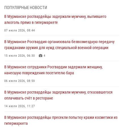
антитеррористической защищенности для членов избирательных
ПОПУЛЯРНЫЕ НОВОСТИ
комиссий в преддверии выборов
В Мурманске росгвардейцы задержали мужчину, выпившего
31 июля 2026, 08:48
3
алкоголь прямо в гипермаркете
Сотрудники Росгвардии задержали мужчину, не оплатившего счет в
07 июля 2026, 08:44
ресторане
В Мурманске Росгвардия организовала безвозмездную передачу
30 июля 2026, 14:09
гражданами оружия для нужд специальной военной операции
В Управлении Росгвардии по Мурманской области прошло пожарно-
15 июля 2026, 06:30
4
тактическое занятие совместно с МЧС России
В Мурманске сотрудники Росгвардии задержали женщину,
30 июля 2026, 14:05
нанесшую повреждения посетителю бара
В Управлении Росгвардии по Мурманской области состоялось
06 июля 2026, 08:59
богослужение, посвященное Дню памяти святого
равноапостольного великого князя Владимира
В Мурманске росгвардейцы задержали мужчину, отказавшегося
оплачивать счёт в ресторане
29 июля 2026, 12:17
4
14 июля 2026, 11:27
В Мурманске сотрудники Росгвардии пресекли ночной дебош в
баре на улице Орликовой
В Мурманске росгвардейцы пресекли попытку кражи косметики из
гипермаркета
29 июля 2026, 09:34