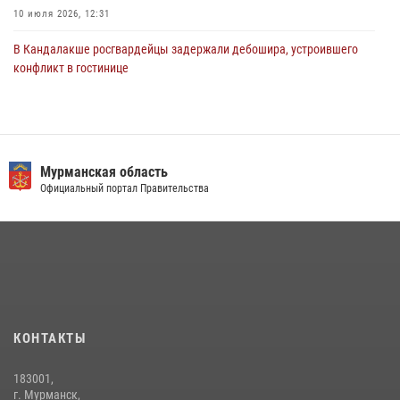
10 июля 2026, 12:31
В Кандалакше росгвардейцы задержали дебошира, устроившего
конфликт в гостинице
13 июля 2026, 09:11
В Мурманске представители Росгвардии и территориальной
избирательной комиссии обсудили алгоритмы обеспечения
безопасности в период выборов
Мурманская область
Официальный портал Правительства
16 июля 2026, 07:26
В Мурманске росгвардейцы пресекли хулиганские действия
местной жительницы, нарушавшей общественный порядок в
магазине - буфете
15 июля 2026, 14:01
В Мурманске состоялся региональный забег «Динамо бежит 2026»
КОНТАКТЫ
28 июля 2026, 08:02
4
183001,
В Мурманске сотрудники Росгвардии задержали мужчину,
г. Мурманск,