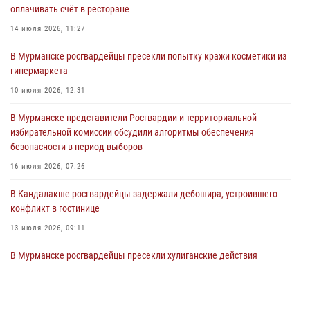
оплачивать счёт в ресторане
Сотрудники Росгвардии провели инструктаж по
антитеррористической защищенности для членов избирательных
14 июля 2026, 11:27
комиссий в преддверии выборов
В Мурманске росгвардейцы пресекли попытку кражи косметики из
31 июля 2026, 08:48
3
гипермаркета
Сотрудники Росгвардии задержали мужчину, не оплатившего счет в
10 июля 2026, 12:31
ресторане
В Мурманске представители Росгвардии и территориальной
30 июля 2026, 14:09
избирательной комиссии обсудили алгоритмы обеспечения
безопасности в период выборов
В Управлении Росгвардии по Мурманской области прошло пожарно-
тактическое занятие совместно с МЧС России
16 июля 2026, 07:26
30 июля 2026, 14:05
В Кандалакше росгвардейцы задержали дебошира, устроившего
конфликт в гостинице
13 июля 2026, 09:11
В Мурманске росгвардейцы пресекли хулиганские действия
местной жительницы, нарушавшей общественный порядок в
магазине - буфете
15 июля 2026, 14:01