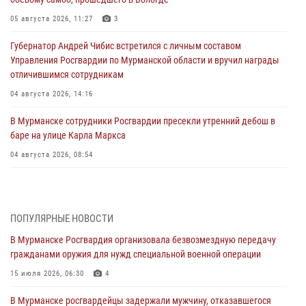
05 августа 2026, 11:27
3
Губернатор Андрей Чибис встретился с личным составом
Управления Росгвардии по Мурманской области и вручил награды
отличившимся сотрудникам
04 августа 2026, 14:16
В Мурманске сотрудники Росгвардии пресекли утренний дебош в
баре на улице Карла Маркса
04 августа 2026, 08:54
Морской отряд Северо - Западного округа Росгвардии отмечает 37
лет со дня образования
03 августа 2026, 12:23
4
ПОПУЛЯРНЫЕ НОВОСТИ
В Мурманске Росгвардия организовала безвозмездную передачу
Сотрудники вневедомственной охраны Росгвардии пресекли
гражданами оружия для нужд специальной военной операции
хулиганские действия дебошира на автозаправочной станции
города Кандалакши
15 июля 2026, 06:30
4
03 августа 2026, 09:12
В Мурманске росгвардейцы задержали мужчину, отказавшегося