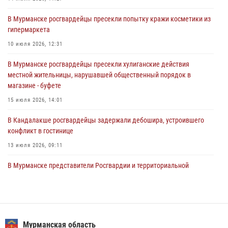
комиссий в преддверии выборов
В Мурманске росгвардейцы пресекли попытку кражи косметики из
31 июля 2026, 08:48
3
гипермаркета
Сотрудники Росгвардии задержали мужчину, не оплатившего счет в
10 июля 2026, 12:31
ресторане
В Мурманске росгвардейцы пресекли хулиганские действия
30 июля 2026, 14:09
местной жительницы, нарушавшей общественный порядок в
магазине - буфете
В Управлении Росгвардии по Мурманской области прошло пожарно-
тактическое занятие совместно с МЧС России
15 июля 2026, 14:01
30 июля 2026, 14:05
В Кандалакше росгвардейцы задержали дебошира, устроившего
конфликт в гостинице
13 июля 2026, 09:11
В Мурманске представители Росгвардии и территориальной
избирательной комиссии обсудили алгоритмы обеспечения
безопасности в период выборов
16 июля 2026, 07:26
В Мурманске состоялся региональный забег «Динамо бежит 2026»
Мурманская область