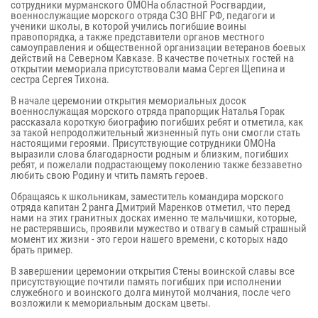
сотрудники мурманского ОМОНа областной Росгвардии,
военнослужащие морского отряда СЗО ВНГ РФ, педагоги и
ученики школы, в которой учились погибшие воины
правопорядка, а также представители органов местного
самоуправления и общественной организации ветеранов боевых
действий на Северном Кавказе. В качестве почетных гостей на
открытии мемориала присутствовали мама Сергея Щепина и
сестра Сергея Тихона.
В начале церемонии открытия мемориальных досок
военнослужащая морского отряда прапорщик Наталья Горак
рассказала короткую биографию погибших ребят и отметила, как
за такой непродолжительный жизненный путь они смогли стать
настоящими героями. Присутствующие сотрудники ОМОНа
выразили слова благодарности родным и близким, погибших
ребят, и пожелали подрастающему поколению также беззаветно
любить свою Родину и чтить память героев.
Обращаясь к школьникам, заместитель командира морского
отряда капитан 2 ранга Дмитрий Маренков отметил, что перед
нами на этих гранитных досках именно те мальчишки, которые,
не растерявшись, проявили мужество и отвагу в самый страшный
момент их жизни - это герои нашего времени, с которых надо
брать пример.
В завершении церемонии открытия Стены воинской славы все
присутствующие почтили память погибших при исполнении
служебного и воинского долга минутой молчания, после чего
возложили к мемориальным доскам цветы.