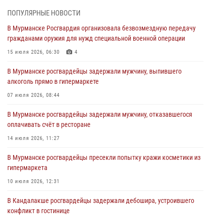
города Кандалакши
ПОПУЛЯРНЫЕ НОВОСТИ
03 августа 2026, 09:12
В Мурманске Росгвардия организовала безвозмездную передачу
гражданами оружия для нужд специальной военной операции
Сотрудники Росгвардии провели инструктаж по
антитеррористической защищенности для членов избирательных
15 июля 2026, 06:30
4
комиссий в преддверии выборов
В Мурманске росгвардейцы задержали мужчину, выпившего
31 июля 2026, 08:48
3
алкоголь прямо в гипермаркете
Сотрудники Росгвардии задержали мужчину, не оплатившего счет в
07 июля 2026, 08:44
ресторане
В Мурманске росгвардейцы задержали мужчину, отказавшегося
30 июля 2026, 14:09
оплачивать счёт в ресторане
В Управлении Росгвардии по Мурманской области прошло пожарно-
14 июля 2026, 11:27
тактическое занятие совместно с МЧС России
В Мурманске росгвардейцы пресекли попытку кражи косметики из
30 июля 2026, 14:05
гипермаркета
В Управлении Росгвардии по Мурманской области состоялось
10 июля 2026, 12:31
богослужение, посвященное Дню памяти святого
равноапостольного великого князя Владимира
В Кандалакше росгвардейцы задержали дебошира, устроившего
конфликт в гостинице
29 июля 2026, 12:17
4