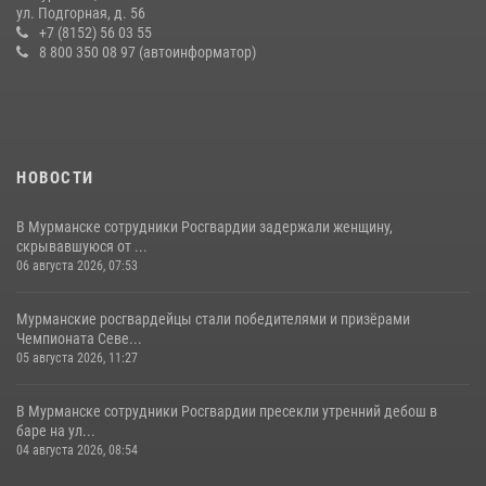
по Мурманской области новый автомобиль для несения службы
ул. Подгорная, д. 56
+7 (8152) 56 03 55
21 июля 2026, 08:15
1
8 800 350 08 97 (автоинформатор)
НОВОСТИ
В Мурманске сотрудники Росгвардии задержали женщину,
скрывавшуюся от ...
06 августа 2026, 07:53
Мурманские росгвардейцы стали победителями и призёрами
Чемпионата Севе...
05 августа 2026, 11:27
В Мурманске сотрудники Росгвардии пресекли утренний дебош в
баре на ул...
04 августа 2026, 08:54