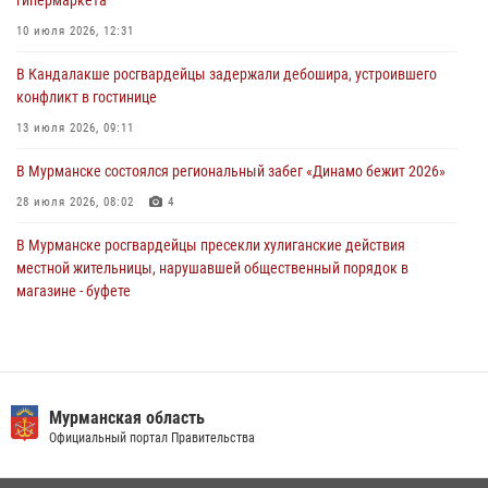
гипермаркета
Сотрудники Росгвардии задержали мужчину, не оплатившего счет в
10 июля 2026, 12:31
ресторане
В Кандалакше росгвардейцы задержали дебошира, устроившего
30 июля 2026, 14:09
конфликт в гостинице
В Управлении Росгвардии по Мурманской области прошло пожарно-
13 июля 2026, 09:11
тактическое занятие совместно с МЧС России
В Мурманске состоялся региональный забег «Динамо бежит 2026»
30 июля 2026, 14:05
28 июля 2026, 08:02
4
В Мурманске росгвардейцы пресекли хулиганские действия
местной жительницы, нарушавшей общественный порядок в
магазине - буфете
15 июля 2026, 14:01
В Мурманске представители Росгвардии и территориальной
избирательной комиссии обсудили алгоритмы обеспечения
безопасности в период выборов
Мурманская область
Официальный портал Правительства
16 июля 2026, 07:26
В Мурманске сотрудники Росгвардии задержали мужчину,