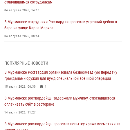
отличившимся сотрудникам
04 августа 2026, 14:16
В Мурманске сотрудники Росгвардии пресекли утренний дебош в
баре на улице Карла Маркса
04 августа 2026, 08:54
Морской отряд Северо - Западного округа Росгвардии отмечает 37
лет со дня образования
03 августа 2026, 12:23
4
ПОПУЛЯРНЫЕ НОВОСТИ
В Мурманске Росгвардия организовала безвозмездную передачу
Сотрудники вневедомственной охраны Росгвардии пресекли
гражданами оружия для нужд специальной военной операции
хулиганские действия дебошира на автозаправочной станции
города Кандалакши
15 июля 2026, 06:30
4
03 августа 2026, 09:12
В Мурманске росгвардейцы задержали мужчину, отказавшегося
оплачивать счёт в ресторане
Сотрудники Росгвардии провели инструктаж по
антитеррористической защищенности для членов избирательных
14 июля 2026, 11:27
комиссий в преддверии выборов
В Мурманске росгвардейцы пресекли попытку кражи косметики из
31 июля 2026, 08:48
3