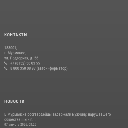
скрывавшегося от правосудия
16 июля 2026, 08:31
Первый Мурманский терминал» передал Управлению Росгвардии
по Мурманской области новый автомобиль для несения службы
КОНТАКТЫ
21 июля 2026, 08:15
1
183001,
В Мурманске росгвардейцы задержали ночного дебошира,
г. Мурманск,
устроившего скандал в мини-отеле
ул. Подгорная, д. 56
+7 (8152) 56 03 55
09 июля 2026, 07:56
8 800 350 08 97 (автоинформатор)
НОВОСТИ
В Мурманске росгвардейцы задержали мужчину, нарушавшего
общественный п...
07 августа 2026, 08:25