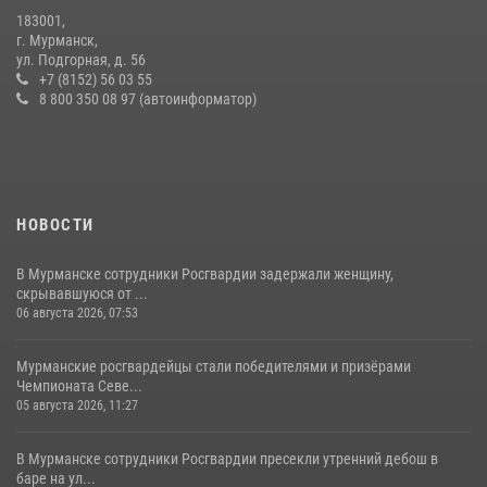
183001,
Первый Мурманский терминал» передал Управлению Росгвардии
г. Мурманск,
по Мурманской области новый автомобиль для несения службы
ул. Подгорная, д. 56
+7 (8152) 56 03 55
21 июля 2026, 08:15
1
8 800 350 08 97 (автоинформатор)
НОВОСТИ
В Мурманске сотрудники Росгвардии задержали женщину,
скрывавшуюся от ...
06 августа 2026, 07:53
Мурманские росгвардейцы стали победителями и призёрами
Чемпионата Севе...
05 августа 2026, 11:27
В Мурманске сотрудники Росгвардии пресекли утренний дебош в
баре на ул...