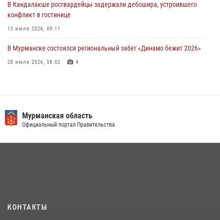
равноапостольного великого князя Владимира
В Кандалакше росгвардейцы задержали дебошира, устроившего
конфликт в гостинице
29 июля 2026, 12:17
4
13 июля 2026, 09:11
В Мурманске состоялся региональный забег «Динамо бежит 2026»
28 июля 2026, 08:02
4
В Мурманске росгвардейцы пресекли хулиганские действия
местной жительницы, нарушавшей общественный порядок в
магазине - буфете
Мурманская область
15 июля 2026, 14:01
Официальный портал Правительства
В Мурманске представители Росгвардии и территориальной
избирательной комиссии обсудили алгоритмы обеспечения
безопасности в период выборов
16 июля 2026, 07:26
В Мурманске сотрудники Росгвардии задержали мужчину,
скрывавшегося от правосудия
КОНТАКТЫ
16 июля 2026, 08:31