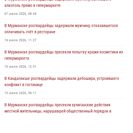
31 июля 2026, 08:48
3
алкоголь прямо в гипермаркете
Сотрудники Росгвардии задержали мужчину, не оплатившего счет в
07 июля 2026, 08:44
ресторане
В Мурманске росгвардейцы задержали мужчину, отказавшегося
30 июля 2026, 14:09
оплачивать счёт в ресторане
В Управлении Росгвардии по Мурманской области прошло пожарно-
14 июля 2026, 11:27
тактическое занятие совместно с МЧС России
В Мурманске росгвардейцы пресекли попытку кражи косметики из
30 июля 2026, 14:05
гипермаркета
В Управлении Росгвардии по Мурманской области состоялось
10 июля 2026, 12:31
богослужение, посвященное Дню памяти святого
равноапостольного великого князя Владимира
В Кандалакше росгвардейцы задержали дебошира, устроившего
конфликт в гостинице
29 июля 2026, 12:17
4
13 июля 2026, 09:11
В Мурманске росгвардейцы пресекли хулиганские действия
местной жительницы, нарушавшей общественный порядок в
магазине - буфете
15 июля 2026, 14:01