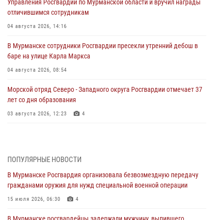
Управления Росгвардии по Мурманской области и вручил награды
отличившимся сотрудникам
04 августа 2026, 14:16
В Мурманске сотрудники Росгвардии пресекли утренний дебош в
баре на улице Карла Маркса
04 августа 2026, 08:54
Морской отряд Северо - Западного округа Росгвардии отмечает 37
лет со дня образования
03 августа 2026, 12:23
4
Сотрудники вневедомственной охраны Росгвардии пресекли
хулиганские действия дебошира на автозаправочной станции
города Кандалакши
ПОПУЛЯРНЫЕ НОВОСТИ
03 августа 2026, 09:12
В Мурманске Росгвардия организовала безвозмездную передачу
гражданами оружия для нужд специальной военной операции
Сотрудники Росгвардии провели инструктаж по
антитеррористической защищенности для членов избирательных
15 июля 2026, 06:30
4
комиссий в преддверии выборов
В Мурманске росгвардейцы задержали мужчину, выпившего