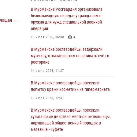
В Мурманске сотрудники Росгвардии
пресекли утренний дебош в баре на улице
В Мурманске Росгвардия организовала
Карла Маркса
безвозмездную передачу гражданами
ующая →
оружия для нужд специальной военной
04 августа 2026, 08:54
операции
Морской отряд Северо - Западного округа
15 июля 2026, 06:30
4
Росгвардии отмечает 37 лет со дня
образования
В Мурманске росгвардейцы задержали
мужчину, отказавшегося оплачивать счёт в
03 августа 2026, 12:23
4
ресторане
Сотрудники вневедомственной охраны
14 июля 2026, 11:27
Росгвардии пресекли хулиганские действия
дебошира на автозаправочной станции
В Мурманске росгвардейцы пресекли
города Кандалакши
попытку кражи косметики из гипермаркета
03 августа 2026, 09:12
10 июля 2026, 12:31
Сотрудники Росгвардии провели инструктаж
В Мурманске росгвардейцы пресекли
по антитеррористической защищенности для
хулиганские действия местной жительницы,
членов избирательных комиссий в
нарушавшей общественный порядок в
преддверии выборов
магазине - буфете
31 июля 2026, 08:48
3