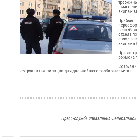
тревожны
выяснени
экипаж в
Прибыв п
переофор
республи
отдела п
связи с 
экипажа 
Правоохр
розыска 
Сотрудни
сотрудникам полиции для дальнейшего разбирательства.
Пресс-служба Управления Федеральной 