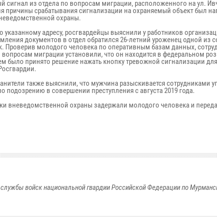
й сигнал из отдела по вопросам миграции, расположенного на ул. Ив
я причины срабатывания сигнализации на охраняемый объект был на
неведомственной охраны.
о указанному адресу, росгвардейцы выяснили у работников организаци
мления документов в отдел обратился 26-летний уроженец одной из 
к. Проверив молодого человека по оперативным базам данных, сотру
о вопросам миграции установили, что он находится в федеральном роз
чем было принято решение нажать кнопку тревожной сигнализации дл
Росгвардии.
анители также выяснили, что мужчина разыскивается сотрудниками у
по подозрению в совершении преступления с августа 2019 года.
ки вневедомственной охраны задержали молодого человека и перед
службы войск национальной гвардии Российской Федерации по Мурманс