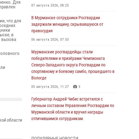
ченко. Для
07 августа 2026, 08:25
правлен
В Мурманске сотрудники Росгвардии
и, что для
задержали женщину, скрывавшуюся от
соседних
дники
правосудия
ыске, в
я вызова
06 августа 2026, 07:53
Мурманские росгвардейцы стали
головного
победителями и призёрами Чемпионата
Северо-Западного округа Росгвардии по
али
спортивному и боевому самбо, прошедшего в
Вологде
05 августа 2026, 11:27
3
Губернатор Андрей Чибис встретился с
личным составом Управления Росгвардии по
Мурманской области и вручил награды
отличившимся сотрудникам
кой области
04 августа 2026, 14:16
ПОПУЛЯРНЫЕ НОВОСТИ