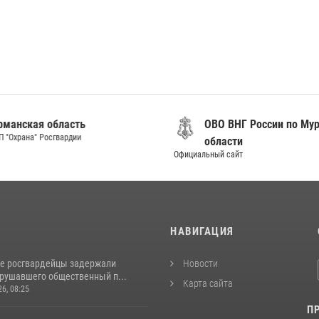
анская область
ОВО ВНГ России по Мур
"Охрана" Росгвардии
области
Официальный сайт
И
НАВИГАЦИЯ
е росгвардейцы задержали
Новости
арушавшего общественный п...
Карта сайта
26, 08:25
П