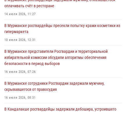
оплачивать счёт в ресторане
Сотрудники Росгвардии провели инструктаж по
антитеррористической защищенности для членов избирательных
14 июля 2026, 11:27
комиссий в преддверии выборов
В Мурманске росгвардейцы пресекли попытку кражи косметики из
31 июля 2026, 08:48
3
гипермаркета
Сотрудники Росгвардии задержали мужчину, не оплатившего счет в
10 июля 2026, 12:31
ресторане
В Мурманске представители Росгвардии и территориальной
30 июля 2026, 14:09
избирательной комиссии обсудили алгоритмы обеспечения
безопасности в период выборов
В Управлении Росгвардии по Мурманской области прошло пожарно-
тактическое занятие совместно с МЧС России
16 июля 2026, 07:26
30 июля 2026, 14:05
В Мурманске сотрудники Росгвардии задержали мужчину,
скрывавшегося от правосудия
16 июля 2026, 08:31
В Кандалакше росгвардейцы задержали дебошира, устроившего
конфликт в гостинице
13 июля 2026, 09:11