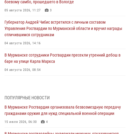
боевому самбо, прошедшего в Вологде
05 августа 2026, 11:27
3
Губернатор Андрей Чибис встретился с личным составом
Управления Росгвардии по Мурманской области и вручил награды
отличившимся сотрудникам
04 августа 2026, 14:16
В Мурманске сотрудники Росгвардии пресекли утренний дебош в
баре на улице Карла Маркса
04 августа 2026, 08:54
Морской отряд Северо - Западного округа Росгвардии отмечает 37
лет со дня образования
03 августа 2026, 12:23
4
ПОПУЛЯРНЫЕ НОВОСТИ
В Мурманске Росгвардия организовала безвозмездную передачу
Сотрудники вневедомственной охраны Росгвардии пресекли
гражданами оружия для нужд специальной военной операции
хулиганские действия дебошира на автозаправочной станции
города Кандалакши
15 июля 2026, 06:30
4
03 августа 2026, 09:12
В Мурманске росгвардейцы задержали мужчину, отказавшегося