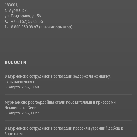
183001,
Первый Мурманский терминал» передал Управлению Росгвардии
г. Мурманск,
по Мурманской области новый автомобиль для несения службы
ул. Подгорная, д. 56
+7 (8152) 56 03 55
21 июля 2026, 08:15
1
8 800 350 08 97 (автоинформатор)
НОВОСТИ
В Мурманске сотрудники Росгвардии задержали женщину,
скрывавшуюся от ...
06 августа 2026, 07:53
Мурманские росгвардейцы стали победителями и призёрами
Чемпионата Севе...
05 августа 2026, 11:27
В Мурманске сотрудники Росгвардии пресекли утренний дебош в
баре на ул...