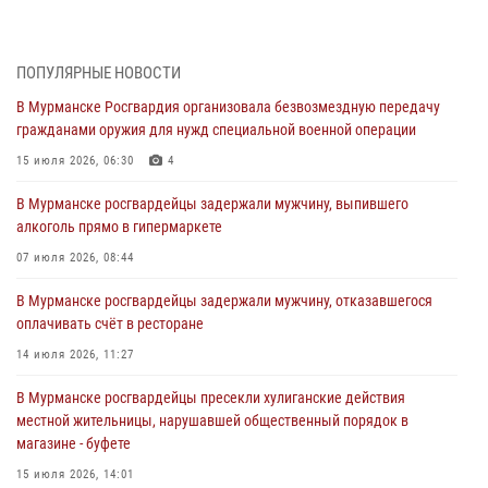
Сотрудники вневедомственной охраны Росгвардии пресекли
хулиганские действия дебошира на автозаправочной станции
города Кандалакши
ПОПУЛЯРНЫЕ НОВОСТИ
03 августа 2026, 09:12
В Мурманске Росгвардия организовала безвозмездную передачу
гражданами оружия для нужд специальной военной операции
Сотрудники Росгвардии провели инструктаж по
антитеррористической защищенности для членов избирательных
15 июля 2026, 06:30
4
комиссий в преддверии выборов
В Мурманске росгвардейцы задержали мужчину, выпившего
31 июля 2026, 08:48
3
алкоголь прямо в гипермаркете
Сотрудники Росгвардии задержали мужчину, не оплатившего счет в
07 июля 2026, 08:44
ресторане
В Мурманске росгвардейцы задержали мужчину, отказавшегося
30 июля 2026, 14:09
оплачивать счёт в ресторане
В Управлении Росгвардии по Мурманской области прошло пожарно-
14 июля 2026, 11:27
тактическое занятие совместно с МЧС России
В Мурманске росгвардейцы пресекли хулиганские действия
30 июля 2026, 14:05
местной жительницы, нарушавшей общественный порядок в
магазине - буфете
В Управлении Росгвардии по Мурманской области состоялось
богослужение, посвященное Дню памяти святого
15 июля 2026, 14:01