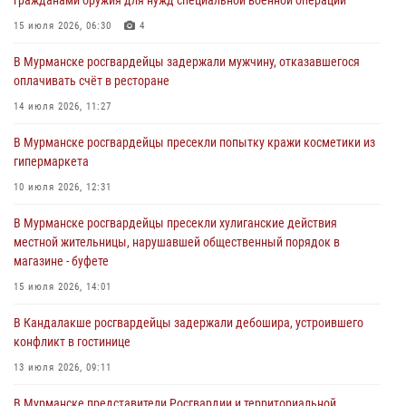
гражданами оружия для нужд специальной военной операции
хулиганские действия дебошира на автозаправочной станции
города Кандалакши
15 июля 2026, 06:30
4
03 августа 2026, 09:12
В Мурманске росгвардейцы задержали мужчину, отказавшегося
оплачивать счёт в ресторане
Сотрудники Росгвардии провели инструктаж по
антитеррористической защищенности для членов избирательных
14 июля 2026, 11:27
комиссий в преддверии выборов
В Мурманске росгвардейцы пресекли попытку кражи косметики из
31 июля 2026, 08:48
3
гипермаркета
Сотрудники Росгвардии задержали мужчину, не оплатившего счет в
10 июля 2026, 12:31
ресторане
В Мурманске росгвардейцы пресекли хулиганские действия
30 июля 2026, 14:09
местной жительницы, нарушавшей общественный порядок в
магазине - буфете
В Управлении Росгвардии по Мурманской области прошло пожарно-
тактическое занятие совместно с МЧС России
15 июля 2026, 14:01
30 июля 2026, 14:05
В Кандалакше росгвардейцы задержали дебошира, устроившего
конфликт в гостинице
13 июля 2026, 09:11
В Мурманске представители Росгвардии и территориальной