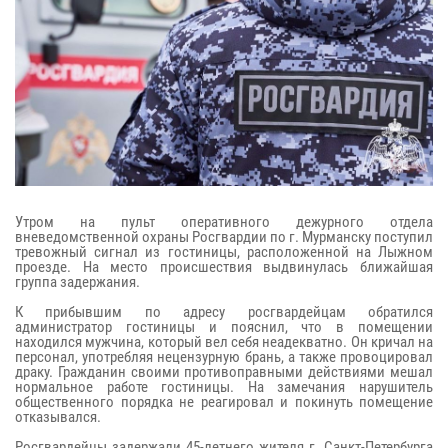
Утром на пульт оперативного дежурного отдела
вневедомственной охраны Росгвардии по г. Мурманску поступил
тревожный сигнал из гостиницы, расположенной на Лыжном
проезде. На место происшествия выдвинулась ближайшая
группа задержания.
К прибывшим по адресу росгвардейцам обратился
администратор гостиницы и пояснил, что в помещении
находился мужчина, который вел себя неадекватно. Он кричал на
персонал, употребляя нецензурную брань, а также провоцировал
драку. Гражданин своими противоправными действиями мешал
нормальное работе гостиницы. На замечания нарушитель
общественного порядка не реагировал и покинуть помещение
отказывался.
Росгвардейцы задержали 45-летнего жителя г. Санкт-Петербурга