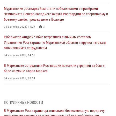
Мурманские росгвардейцы стали победителями и призёрами
Чемпионата Северо-Западного округа Росгвардии по спортивному и
боевому самбо, прошедшего в Вологде
05 августа 2026, 11:27
3
Губернатор Андрей Чибис встретился с личным составом
Управления Росгвардии по Мурманской области и вручил награды
отличившимся сотрудникам
04 августа 2026, 14:16
В Мурманске сотрудники Росгвардии пресекли утренний дебош в
баре на улице Карла Маркса
04 августа 2026, 08:54
Морской отряд Северо - Западного округа Росгвардии отмечает 37
лет со дня образования
03 августа 2026, 12:23
4
ПОПУЛЯРНЫЕ НОВОСТИ
В Мурманске Росгвардия организовала безвозмездную передачу
Сотрудники вневедомственной охраны Росгвардии пресекли