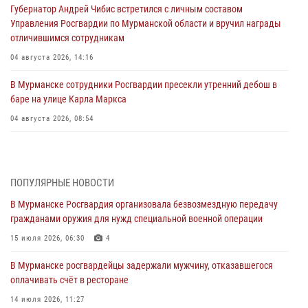
Губернатор Андрей Чибис встретился с личным составом
Управления Росгвардии по Мурманской области и вручил награды
отличившимся сотрудникам
04 августа 2026, 14:16
В Мурманске сотрудники Росгвардии пресекли утренний дебош в
баре на улице Карла Маркса
04 августа 2026, 08:54
Морской отряд Северо - Западного округа Росгвардии отмечает 37
лет со дня образования
03 августа 2026, 12:23
4
ПОПУЛЯРНЫЕ НОВОСТИ
В Мурманске Росгвардия организовала безвозмездную передачу
Сотрудники вневедомственной охраны Росгвардии пресекли
гражданами оружия для нужд специальной военной операции
хулиганские действия дебошира на автозаправочной станции
города Кандалакши
15 июля 2026, 06:30
4
03 августа 2026, 09:12
В Мурманске росгвардейцы задержали мужчину, отказавшегося
оплачивать счёт в ресторане
Сотрудники Росгвардии провели инструктаж по
антитеррористической защищенности для членов избирательных
14 июля 2026, 11:27