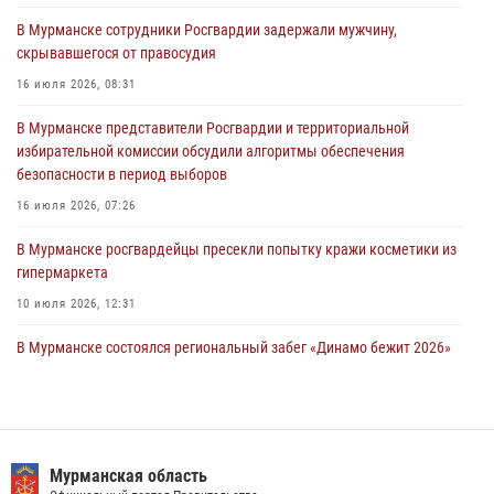
комиссий в преддверии выборов
В Мурманске сотрудники Росгвардии задержали мужчину,
31 июля 2026, 08:48
3
скрывавшегося от правосудия
Сотрудники Росгвардии задержали мужчину, не оплатившего счет в
16 июля 2026, 08:31
ресторане
В Мурманске представители Росгвардии и территориальной
30 июля 2026, 14:09
избирательной комиссии обсудили алгоритмы обеспечения
безопасности в период выборов
В Управлении Росгвардии по Мурманской области прошло пожарно-
тактическое занятие совместно с МЧС России
16 июля 2026, 07:26
30 июля 2026, 14:05
В Мурманске росгвардейцы пресекли попытку кражи косметики из
гипермаркета
10 июля 2026, 12:31
В Мурманске состоялся региональный забег «Динамо бежит 2026»
28 июля 2026, 08:02
4
В Мурманске росгвардейцы пресекли хулиганские действия
местной жительницы, нарушавшей общественный порядок в
магазине - буфете
Мурманская область