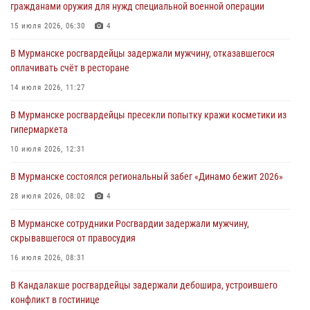
гражданами оружия для нужд специальной военной операции
хулиганские действия дебошира на автозаправочной станции
города Кандалакши
15 июля 2026, 06:30
4
03 августа 2026, 09:12
В Мурманске росгвардейцы задержали мужчину, отказавшегося
оплачивать счёт в ресторане
Сотрудники Росгвардии провели инструктаж по
антитеррористической защищенности для членов избирательных
14 июля 2026, 11:27
комиссий в преддверии выборов
В Мурманске росгвардейцы пресекли попытку кражи косметики из
31 июля 2026, 08:48
3
гипермаркета
Сотрудники Росгвардии задержали мужчину, не оплатившего счет в
10 июля 2026, 12:31
ресторане
В Мурманске состоялся региональный забег «Динамо бежит 2026»
30 июля 2026, 14:09
28 июля 2026, 08:02
4
В Управлении Росгвардии по Мурманской области прошло пожарно-
тактическое занятие совместно с МЧС России
В Мурманске сотрудники Росгвардии задержали мужчину,
скрывавшегося от правосудия
30 июля 2026, 14:05
16 июля 2026, 08:31
В Кандалакше росгвардейцы задержали дебошира, устроившего
конфликт в гостинице