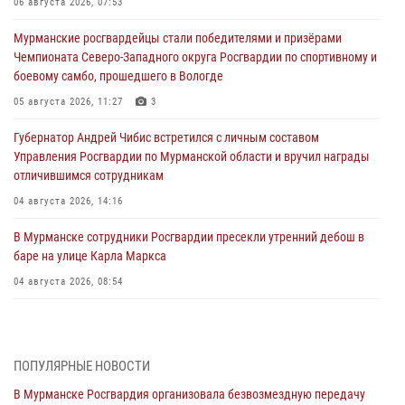
06 августа 2026, 07:53
Мурманские росгвардейцы стали победителями и призёрами
Чемпионата Северо-Западного округа Росгвардии по спортивному и
боевому самбо, прошедшего в Вологде
05 августа 2026, 11:27
3
Губернатор Андрей Чибис встретился с личным составом
Управления Росгвардии по Мурманской области и вручил награды
отличившимся сотрудникам
04 августа 2026, 14:16
В Мурманске сотрудники Росгвардии пресекли утренний дебош в
баре на улице Карла Маркса
04 августа 2026, 08:54
Морской отряд Северо - Западного округа Росгвардии отмечает 37
лет со дня образования
03 августа 2026, 12:23
4
ПОПУЛЯРНЫЕ НОВОСТИ
В Мурманске Росгвардия организовала безвозмездную передачу
Сотрудники вневедомственной охраны Росгвардии пресекли