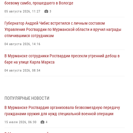
боевому самбо, прошедшего в Вологде
05 августа 2026, 11:27
3
Губернатор Андрей Чибис встретился с личным составом
Управления Росгвардии по Мурманской области и вручил награды
отличившимся сотрудникам
04 августа 2026, 14:16
В Мурманске сотрудники Росгвардии пресекли утренний дебош в
баре на улице Карла Маркса
04 августа 2026, 08:54
Морской отряд Северо - Западного округа Росгвардии отмечает 37
лет со дня образования
03 августа 2026, 12:23
4
ПОПУЛЯРНЫЕ НОВОСТИ
В Мурманске Росгвардия организовала безвозмездную передачу
Сотрудники вневедомственной охраны Росгвардии пресекли
гражданами оружия для нужд специальной военной операции
хулиганские действия дебошира на автозаправочной станции
города Кандалакши
15 июля 2026, 06:30
4
03 августа 2026, 09:12