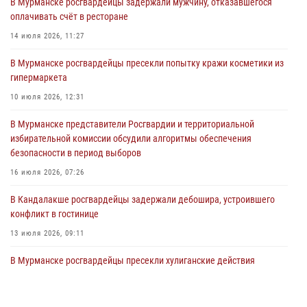
В Мурманске росгвардейцы задержали мужчину, отказавшегося
оплачивать счёт в ресторане
Сотрудники Росгвардии провели инструктаж по
антитеррористической защищенности для членов избирательных
14 июля 2026, 11:27
комиссий в преддверии выборов
В Мурманске росгвардейцы пресекли попытку кражи косметики из
31 июля 2026, 08:48
3
гипермаркета
Сотрудники Росгвардии задержали мужчину, не оплатившего счет в
10 июля 2026, 12:31
ресторане
В Мурманске представители Росгвардии и территориальной
30 июля 2026, 14:09
избирательной комиссии обсудили алгоритмы обеспечения
безопасности в период выборов
В Управлении Росгвардии по Мурманской области прошло пожарно-
тактическое занятие совместно с МЧС России
16 июля 2026, 07:26
30 июля 2026, 14:05
В Кандалакше росгвардейцы задержали дебошира, устроившего
конфликт в гостинице
13 июля 2026, 09:11
В Мурманске росгвардейцы пресекли хулиганские действия
местной жительницы, нарушавшей общественный порядок в
магазине - буфете