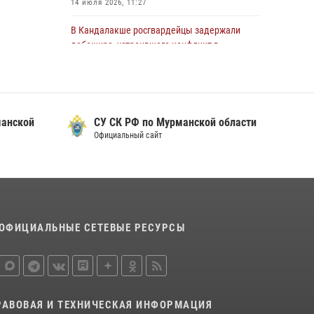
14 июля 2026, 11:27
области состоялось богослужение,
посвященное Дню памяти святого
В Кандалакше росгвардейцы задержали
равноапостольного великого князя
дебошира, устроившего конфликт в
Владимира
гостинице
29 июля 2026, 12:17
4
13 июля 2026, 09:11
В Мурманске сотрудники Росгвардии
В Мурманске росгвардейцы пресекли
пресекли ночной дебош в баре на улице
манской
СУ СК РФ по Мурманской области
попытку кражи косметики из гипермаркета
Орликовой
Официальный сайт
10 июля 2026, 12:31
29 июля 2026, 09:34
В Мурманске состоялся региональный забег
«Динамо бежит 2026»
28 июля 2026, 08:02
4
ОФИЦИАЛЬНЫЕ СЕТЕВЫЕ РЕСУРСЫ
В Мурманске росгвардейцы пресекли
хулиганские действия местной жительницы,
нарушавшей общественный порядок в
магазине - буфете
15 июля 2026, 14:01
РАВОВАЯ И ТЕХНИЧЕСКАЯ ИНФОРМАЦИЯ