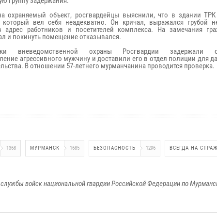
ю группу задержания.
а охраняемый объект, росгвардейцы выяснили, что в здании ТРК
 который вел себя неадекватно. Он кричал, выражался грубой н
в адрес работников и посетителей комплекса. На замечания гр
ал и покинуть помещение отказывался.
ники вневедомственной охраны Росгвардии задержали о
ление агрессивного мужчину и доставили его в отдел полиции для 
ельства. В отношении 57-летнего мурманчанина проводится проверка.
1368
МУРМАНСК
1685
БЕЗОПАСНОСТЬ
1296
ВСЕГДА НА СТРА
службы войск национальной гвардии Российской Федерации по Мурманс