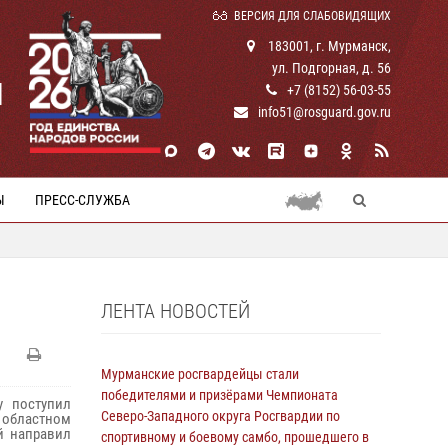
ВЕРСИЯ ДЛЯ СЛАБОВИДЯЩИХ
183001, г. Мурманск,
ул. Подгорная, д. 56
И
+7 (8152) 56-03-55
info51@rosguard.gov.ru
Ы
ПРЕСС-СЛУЖБА
ЛЕНТА НОВОСТЕЙ
Мурманские росгвардейцы стали
победителями и призёрами Чемпионата
у поступил
Северо-Западного округа Росгвардии по
в областном
й направил
спортивному и боевому самбо, прошедшего в