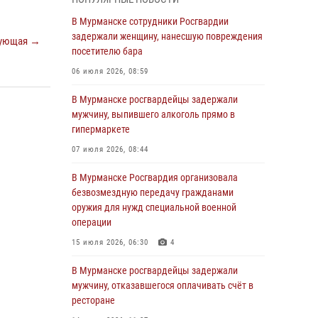
Росгвардии пресекли хулиганские действия
дебошира на автозаправочной станции
В Мурманске сотрудники Росгвардии
города Кандалакши
задержали женщину, нанесшую повреждения
ующая →
посетителю бара
03 августа 2026, 09:12
06 июля 2026, 08:59
Сотрудники Росгвардии провели инструктаж
по антитеррористической защищенности для
В Мурманске росгвардейцы задержали
членов избирательных комиссий в
мужчину, выпившего алкоголь прямо в
преддверии выборов
гипермаркете
31 июля 2026, 08:48
3
07 июля 2026, 08:44
Сотрудники Росгвардии задержали мужчину,
В Мурманске Росгвардия организовала
не оплатившего счет в ресторане
безвозмездную передачу гражданами
оружия для нужд специальной военной
30 июля 2026, 14:09
операции
В Управлении Росгвардии по Мурманской
15 июля 2026, 06:30
4
области прошло пожарно-тактическое
занятие совместно с МЧС России
В Мурманске росгвардейцы задержали
мужчину, отказавшегося оплачивать счёт в
30 июля 2026, 14:05
ресторане
В Управлении Росгвардии по Мурманской