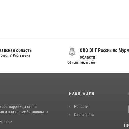
анская область
ОВО ВНГ России по Мур
"Охрана" Росгвардии
области
Официальный сайт
И
НАВИГАЦИЯ
 росгвардейцы стали
Новости
ми и призёрами Чемпионата
Карта сайта
26, 11:27
П