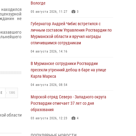
Вологде
 находился
05 августа 2026, 11:27
3
ецензурной
ажданин не
Губернатор Андрей Чибис встретился с
личным составом Управления Росгвардии по
казавшего
дальнейшего
Мурманской области и вручил награды
отличившимся сотрудникам
04 августа 2026, 14:16
В Мурманске сотрудники Росгвардии
пресекли утренний дебош в баре на улице
Карла Маркса
04 августа 2026, 08:54
ЖЕ
1395
Морской отряд Северо - Западного округа
Росгвардии отмечает 37 лет со дня
образования
кой области
03 августа 2026, 12:23
4
Сотрудники вневедомственной охраны
ПОПУЛЯРНЫЕ НОВОСТИ