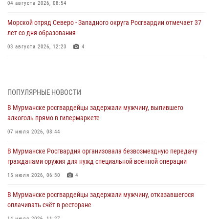
04 августа 2026, 08:54
Морской отряд Северо - Западного округа Росгвардии отмечает 37
лет со дня образования
03 августа 2026, 12:23
4
Сотрудники вневедомственной охраны Росгвардии пресекли
хулиганские действия дебошира на автозаправочной станции
города Кандалакши
ПОПУЛЯРНЫЕ НОВОСТИ
03 августа 2026, 09:12
В Мурманске росгвардейцы задержали мужчину, выпившего
алкоголь прямо в гипермаркете
Сотрудники Росгвардии провели инструктаж по
антитеррористической защищенности для членов избирательных
07 июля 2026, 08:44
комиссий в преддверии выборов
В Мурманске Росгвардия организовала безвозмездную передачу
31 июля 2026, 08:48
3
гражданами оружия для нужд специальной военной операции
Сотрудники Росгвардии задержали мужчину, не оплатившего счет в
15 июля 2026, 06:30
4
ресторане
В Мурманске росгвардейцы задержали мужчину, отказавшегося
30 июля 2026, 14:09
оплачивать счёт в ресторане
В Управлении Росгвардии по Мурманской области прошло пожарно-
14 июля 2026, 11:27