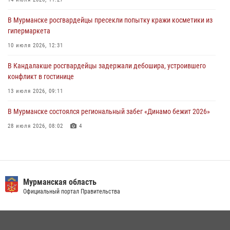
тактическое занятие совместно с МЧС России
В Мурманске росгвардейцы пресекли попытку кражи косметики из
30 июля 2026, 14:05
гипермаркета
В Управлении Росгвардии по Мурманской области состоялось
10 июля 2026, 12:31
богослужение, посвященное Дню памяти святого
равноапостольного великого князя Владимира
В Кандалакше росгвардейцы задержали дебошира, устроившего
конфликт в гостинице
29 июля 2026, 12:17
4
13 июля 2026, 09:11
В Мурманске состоялся региональный забег «Динамо бежит 2026»
28 июля 2026, 08:02
4
В Мурманске росгвардейцы пресекли хулиганские действия
местной жительницы, нарушавшей общественный порядок в
магазине - буфете
Мурманская область
15 июля 2026, 14:01
Официальный портал Правительства
В Мурманске представители Росгвардии и территориальной
избирательной комиссии обсудили алгоритмы обеспечения
безопасности в период выборов