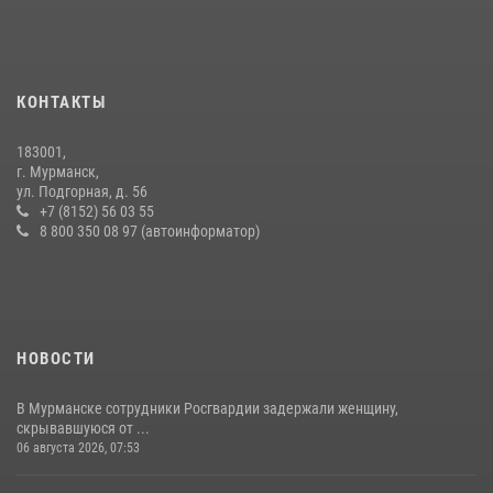
16 июля 2026, 07:26
В Мурманске сотрудники Росгвардии задержали мужчину,
скрывавшегося от правосудия
КОНТАКТЫ
16 июля 2026, 08:31
183001,
Первый Мурманский терминал» передал Управлению Росгвардии
г. Мурманск,
по Мурманской области новый автомобиль для несения службы
ул. Подгорная, д. 56
+7 (8152) 56 03 55
21 июля 2026, 08:15
1
8 800 350 08 97 (автоинформатор)
НОВОСТИ
В Мурманске сотрудники Росгвардии задержали женщину,
скрывавшуюся от ...
06 августа 2026, 07:53