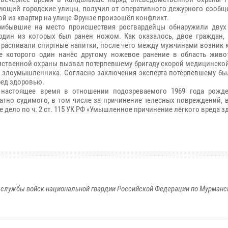
ующий городские улицы, получил от оперативного дежурного сообще
ой из квартир на улице Фрунзе произошёл конфликт.
рибывшие на место происшествия росгвардейцы обнаружили двух
один из которых был ранен ножом. Как оказалось, двое граждан, 
, распивали спиртные напитки, после чего между мужчинами возник 
те которого один нанёс другому ножевое ранение в область живо
ственной охраны вызвал потерпевшему бригаду скорой медицинско
 злоумышленника. Согласно заключения эксперта потерпевшему бы
ред здоровью.
 настоящее время в отношении подозреваемого 1969 года рожде
атно судимого, в том числе за причинение телесных повреждений, 
е дело по ч. 2 ст. 115 УК РФ «Умышленное причинение лёгкого вреда з
службы войск национальной гвардии Российской Федерации по Мурманс