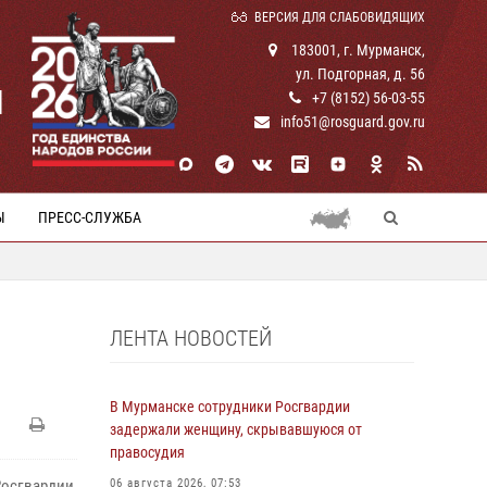
ВЕРСИЯ ДЛЯ СЛАБОВИДЯЩИХ
183001, г. Мурманск,
ул. Подгорная, д. 56
И
+7 (8152) 56-03-55
info51@rosguard.gov.ru
Ы
ПРЕСС-СЛУЖБА
ЛЕНТА НОВОСТЕЙ
В Мурманске сотрудники Росгвардии
задержали женщину, скрывавшуюся от
правосудия
осгвардии,
06 августа 2026, 07:53