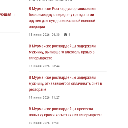
Росгвардии отмечает 37 лет со дня
образования
В Мурманске Росгвардия организовала
ующая →
безвозмездную передачу гражданами
03 августа 2026, 12:23
4
оружия для нужд специальной военной
Сотрудники вневедомственной охраны
операции
Росгвардии пресекли хулиганские действия
15 июля 2026, 06:30
4
дебошира на автозаправочной станции
города Кандалакши
В Мурманске росгвардейцы задержали
мужчину, выпившего алкоголь прямо в
03 августа 2026, 09:12
гипермаркете
Сотрудники Росгвардии провели инструктаж
07 июля 2026, 08:44
по антитеррористической защищенности для
членов избирательных комиссий в
В Мурманске росгвардейцы задержали
преддверии выборов
мужчину, отказавшегося оплачивать счёт в
ресторане
31 июля 2026, 08:48
3
14 июля 2026, 11:27
Сотрудники Росгвардии задержали мужчину,
не оплатившего счет в ресторане
В Мурманске росгвардейцы пресекли
попытку кражи косметики из гипермаркета
30 июля 2026, 14:09
10 июля 2026, 12:31
В Управлении Росгвардии по Мурманской