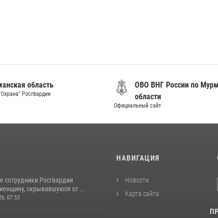
анская область
ОВО ВНГ России по Мур
"Охрана" Росгвардии
области
Официальный сайт
И
НАВИГАЦИЯ
е сотрудники Росгвардии
Новости
женщину, скрывавшуюся от ...
Карта сайта
26, 07:53
П