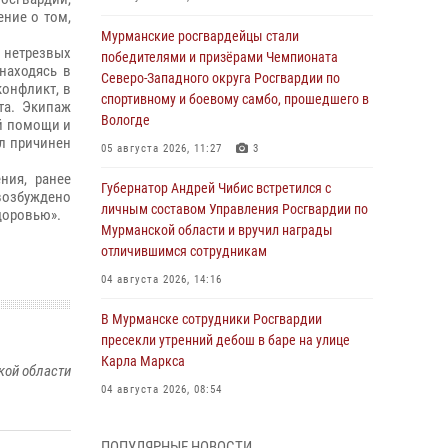
ние о том,
Мурманские росгвардейцы стали
 нетрезвых
победителями и призёрами Чемпионата
находясь в
Северо-Западного округа Росгвардии по
конфликт, в
спортивному и боевому самбо, прошедшего в
та. Экипаж
Вологде
й помощи и
л причинен
05 августа 2026, 11:27
3
ния, ранее
Губернатор Андрей Чибис встретился с
возбуждено
личным составом Управления Росгвардии по
доровью».
Мурманской области и вручил награды
отличившимся сотрудникам
04 августа 2026, 14:16
В Мурманске сотрудники Росгвардии
пресекли утренний дебош в баре на улице
Карла Маркса
кой области
04 августа 2026, 08:54
Морской отряд Северо - Западного округа
ПОПУЛЯРНЫЕ НОВОСТИ