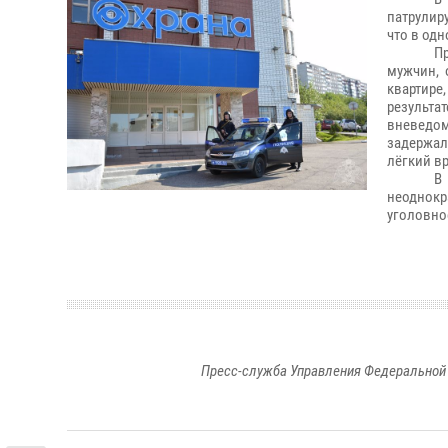
патрулир
что в одн
П
мужчин, 
квартире
результа
вневедом
задержал
лёгкий в
В
неоднокр
уголовно
Пресс-служба Управления Федеральной 