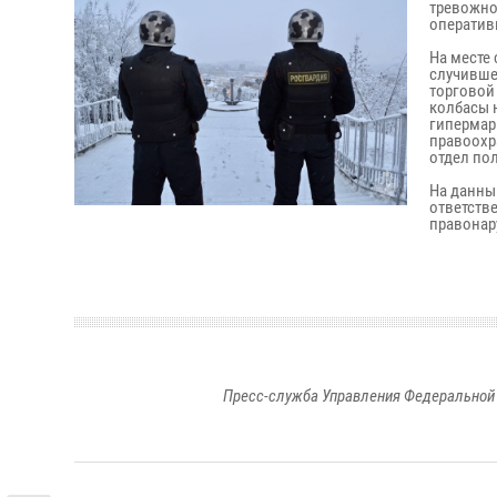
тревожно
оператив
На месте
случившег
торговой
колбасы 
гипермар
правоохр
отдел по
На данны
ответств
правонар
Пресс-служба Управления Федеральной 