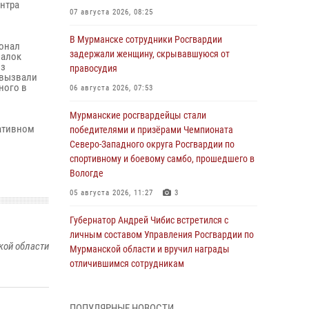
ентра
07 августа 2026, 08:25
В Мурманске сотрудники Росгвардии
сонал
задержали женщину, скрывавшуюся от
палок
из
правосудия
 вызвали
ного в
06 августа 2026, 07:53
Мурманские росгвардейцы стали
ративном
победителями и призёрами Чемпионата
Северо-Западного округа Росгвардии по
спортивному и боевому самбо, прошедшего в
Вологде
05 августа 2026, 11:27
3
Губернатор Андрей Чибис встретился с
личным составом Управления Росгвардии по
кой области
Мурманской области и вручил награды
отличившимся сотрудникам
04 августа 2026, 14:16
ПОПУЛЯРНЫЕ НОВОСТИ