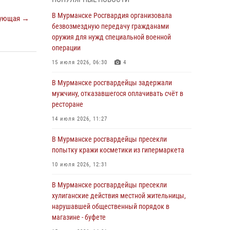
В Мурманске сотрудники Росгвардии
пресекли утренний дебош в баре на улице
В Мурманске Росгвардия организовала
ующая →
Карла Маркса
безвозмездную передачу гражданами
оружия для нужд специальной военной
04 августа 2026, 08:54
операции
Морской отряд Северо - Западного округа
15 июля 2026, 06:30
4
Росгвардии отмечает 37 лет со дня
образования
В Мурманске росгвардейцы задержали
мужчину, отказавшегося оплачивать счёт в
03 августа 2026, 12:23
4
ресторане
Сотрудники вневедомственной охраны
14 июля 2026, 11:27
Росгвардии пресекли хулиганские действия
дебошира на автозаправочной станции
В Мурманске росгвардейцы пресекли
города Кандалакши
попытку кражи косметики из гипермаркета
03 августа 2026, 09:12
10 июля 2026, 12:31
Сотрудники Росгвардии провели инструктаж
В Мурманске росгвардейцы пресекли
по антитеррористической защищенности для
хулиганские действия местной жительницы,
членов избирательных комиссий в
нарушавшей общественный порядок в
преддверии выборов
магазине - буфете
31 июля 2026, 08:48
3