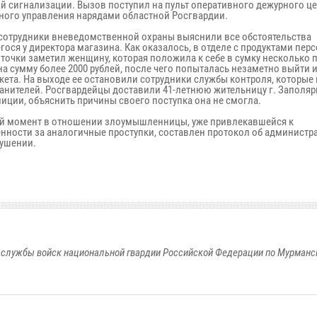
й сигнализации. Вызов поступил на пульт оперативного дежурного ц
ного управления нарядами областной Росгвардии.
 сотрудники вневедомственной охраны выяснили все обстоятельства
ося у директора магазина. Как оказалось, в отделе с продуктами пер
 точки заметил женщину, которая положила к себе в сумку несколько 
на сумму более 2000 рублей, после чего попыталась незаметно выйти 
кета. На выходе ее остановили сотрудники службы контроля, которые
анителей. Росгвардейцы доставили 41-летнюю жительницу г. Заполяр
лиции, объяснить причины своего поступка она не смогла.
й момент в отношении злоумышленницы, уже привлекавшейся к
енности за аналогичные проступки, составлен протокол об админист
ушении.
службы войск национальной гвардии Российской Федерации по Мурманс