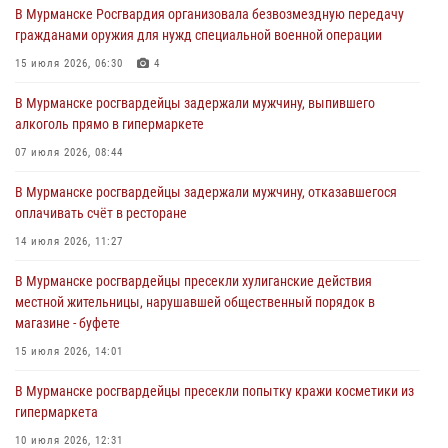
В Мурманске Росгвардия организовала безвозмездную передачу
гражданами оружия для нужд специальной военной операции
Сотрудники Росгвардии провели инструктаж по
антитеррористической защищенности для членов избирательных
15 июля 2026, 06:30
4
комиссий в преддверии выборов
В Мурманске росгвардейцы задержали мужчину, выпившего
31 июля 2026, 08:48
3
алкоголь прямо в гипермаркете
Сотрудники Росгвардии задержали мужчину, не оплатившего счет в
07 июля 2026, 08:44
ресторане
В Мурманске росгвардейцы задержали мужчину, отказавшегося
30 июля 2026, 14:09
оплачивать счёт в ресторане
В Управлении Росгвардии по Мурманской области прошло пожарно-
14 июля 2026, 11:27
тактическое занятие совместно с МЧС России
В Мурманске росгвардейцы пресекли хулиганские действия
30 июля 2026, 14:05
местной жительницы, нарушавшей общественный порядок в
магазине - буфете
В Управлении Росгвардии по Мурманской области состоялось
богослужение, посвященное Дню памяти святого
15 июля 2026, 14:01
равноапостольного великого князя Владимира
В Мурманске росгвардейцы пресекли попытку кражи косметики из
29 июля 2026, 12:17
4
гипермаркета
10 июля 2026, 12:31