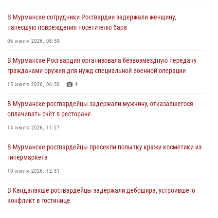
ресторане
В Мурманске сотрудники Росгвардии задержали женщину,
30 июля 2026, 14:09
нанесшую повреждения посетителю бара
В Управлении Росгвардии по Мурманской области прошло пожарно-
06 июля 2026, 08:59
тактическое занятие совместно с МЧС России
В Мурманске Росгвардия организовала безвозмездную передачу
30 июля 2026, 14:05
гражданами оружия для нужд специальной военной операции
В Управлении Росгвардии по Мурманской области состоялось
15 июля 2026, 06:30
4
богослужение, посвященное Дню памяти святого
равноапостольного великого князя Владимира
В Мурманске росгвардейцы задержали мужчину, отказавшегося
оплачивать счёт в ресторане
29 июля 2026, 12:17
4
14 июля 2026, 11:27
В Мурманске сотрудники Росгвардии пресекли ночной дебош в
баре на улице Орликовой
В Мурманске росгвардейцы пресекли попытку кражи косметики из
гипермаркета
29 июля 2026, 09:34
10 июля 2026, 12:31
В Кандалакше росгвардейцы задержали дебошира, устроившего
конфликт в гостинице
13 июля 2026, 09:11