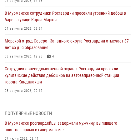
04 августа 2026, 14:16
В Мурманске сотрудники Росгвардии пресекли утренний дебош в
баре на улице Карла Маркса
04 августа 2026, 08:54
Морской отряд Северо - Западного округа Росгвардии отмечает 37
лет со дня образования
03 августа 2026, 12:23
4
Сотрудники вневедомственной охраны Росгвардии пресекли
хулиганские действия дебошира на автозаправочной станции
города Кандалакши
03 августа 2026, 09:12
Сотрудники Росгвардии провели инструктаж по
антитеррористической защищенности для членов избирательных
ПОПУЛЯРНЫЕ НОВОСТИ
комиссий в преддверии выборов
В Мурманске росгвардейцы задержали мужчину, выпившего
31 июля 2026, 08:48
3
алкоголь прямо в гипермаркете
Сотрудники Росгвардии задержали мужчину, не оплатившего счет в
07 июля 2026, 08:44