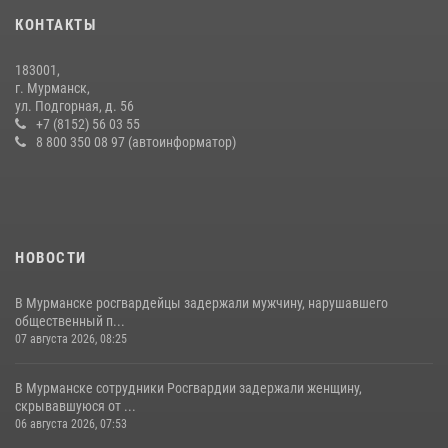
магазине - буфете
КОНТАКТЫ
15 июля 2026, 14:01
183001,
Сотрудники вневедомственной охраны Росгвардии провели
г. Мурманск,
практические тренировки в акватории Кольского залива
ул. Подгорная, д. 56
+7 (8152) 56 03 55
23 июля 2026, 09:28
4
8 800 350 08 97 (автоинформатор)
НОВОСТИ
В Мурманске росгвардейцы задержали мужчину, нарушавшего
общественный п...
07 августа 2026, 08:25
В Мурманске сотрудники Росгвардии задержали женщину,
скрывавшуюся от ...
06 августа 2026, 07:53