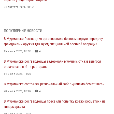
04 августа 2026, 08:54
Морской отряд Северо - Западного округа Росгвардии отмечает 37
лет со дня образования
03 августа 2026, 12:23
4
ПОПУЛЯРНЫЕ НОВОСТИ
В Мурманске Росгвардия организовала безвозмездную передачу
Сотрудники вневедомственной охраны Росгвардии пресекли
гражданами оружия для нужд специальной военной операции
хулиганские действия дебошира на автозаправочной станции
города Кандалакши
15 июля 2026, 06:30
4
03 августа 2026, 09:12
В Мурманске росгвардейцы задержали мужчину, отказавшегося
оплачивать счёт в ресторане
Сотрудники Росгвардии провели инструктаж по
антитеррористической защищенности для членов избирательных
14 июля 2026, 11:27
комиссий в преддверии выборов
В Мурманске состоялся региональный забег «Динамо бежит 2026»
31 июля 2026, 08:48
3
28 июля 2026, 08:02
4
Сотрудники Росгвардии задержали мужчину, не оплатившего счет в
ресторане
В Мурманске росгвардейцы пресекли попытку кражи косметики из
гипермаркета
30 июля 2026, 14:09
10 июля 2026, 12:31