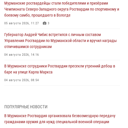
Мурманские росгвардейцы стали победителями и призёрами
Чемпионата Северо-Западного округа Росгвардии по спортивному и
боевому самбо, прошедшего в Вологде
05 августа 2026, 11:27
3
Губернатор Андрей Чибис встретился с личным составом
Управления Росгвардии по Мурманской области и вручил награды
отличившимся сотрудникам
04 августа 2026, 14:16
В Мурманске сотрудники Росгвардии пресекли утренний дебош в
баре на улице Карла Маркса
04 августа 2026, 08:54
Морской отряд Северо - Западного округа Росгвардии отмечает 37
лет со дня образования
03 августа 2026, 12:23
4
ПОПУЛЯРНЫЕ НОВОСТИ
В Мурманске Росгвардия организовала безвозмездную передачу
Сотрудники вневедомственной охраны Росгвардии пресекли
гражданами оружия для нужд специальной военной операции
хулиганские действия дебошира на автозаправочной станции