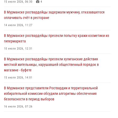
города Кандалакши
15 июля 2026, 06:30
4
03 августа 2026, 09:12
В Мурманске росгвардейцы задержали мужчину, отказавшегося
оплачивать счёт в ресторане
Сотрудники Росгвардии провели инструктаж по
антитеррористической защищенности для членов избирательных
14 июля 2026, 11:27
комиссий в преддверии выборов
В Мурманске росгвардейцы пресекли попытку кражи косметики из
31 июля 2026, 08:48
3
гипермаркета
Сотрудники Росгвардии задержали мужчину, не оплатившего счет в
10 июля 2026, 12:31
ресторане
В Мурманске росгвардейцы пресекли хулиганские действия
30 июля 2026, 14:09
местной жительницы, нарушавшей общественный порядок в
магазине - буфете
В Управлении Росгвардии по Мурманской области прошло пожарно-
тактическое занятие совместно с МЧС России
15 июля 2026, 14:01
30 июля 2026, 14:05
В Мурманске представители Росгвардии и территориальной
избирательной комиссии обсудили алгоритмы обеспечения
безопасности в период выборов
16 июля 2026, 07:26
В Кандалакше росгвардейцы задержали дебошира, устроившего