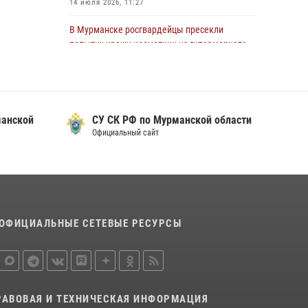
14 июля 2026, 11:27
области состоялось богослужение,
посвященное Дню памяти святого
В Мурманске росгвардейцы пресекли
равноапостольного великого князя
попытку кражи косметики из гипермаркета
Владимира
10 июля 2026, 12:31
29 июля 2026, 12:17
4
В Кандалакше росгвардейцы задержали
В Мурманске сотрудники Росгвардии
дебошира, устроившего конфликт в
пресекли ночной дебош в баре на улице
манской
СУ СК РФ по Мурманской области
гостинице
Орликовой
Официальный сайт
13 июля 2026, 09:11
29 июля 2026, 09:34
В Мурманске представители Росгвардии и
территориальной избирательной комиссии
обсудили алгоритмы обеспечения
безопасности в период выборов
ОФИЦИАЛЬНЫЕ СЕТЕВЫЕ РЕСУРСЫ
16 июля 2026, 07:26
В Мурманске росгвардейцы пресекли
хулиганские действия местной жительницы,
нарушавшей общественный порядок в
РАВОВАЯ И ТЕХНИЧЕСКАЯ ИНФОРМАЦИЯ
магазине - буфете