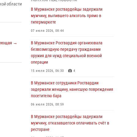
Росгвардии пресекли хулиганские действия
кой области
дебошира на автозаправочной станции
В Мурманске росгвардейцы задержали
города Кандалакши
мужчину, выпившего алкоголь прямо в
гипермаркете
03 августа 2026, 09:12
07 июля 2026, 08:44
Сотрудники Росгвардии провели инструктаж
по антитеррористической защищенности для
ующая →
В Мурманске Росгвардия организовала
членов избирательных комиссий в
безвозмездную передачу гражданами
преддверии выборов
оружия для нужд специальной военной
операции
31 июля 2026, 08:48
3
15 июля 2026, 06:30
4
Сотрудники Росгвардии задержали мужчину,
не оплатившего счет в ресторане
В Мурманске сотрудники Росгвардии
задержали женщину, нанесшую повреждения
30 июля 2026, 14:09
посетителю бара
В Управлении Росгвардии по Мурманской
06 июля 2026, 08:59
области прошло пожарно-тактическое
занятие совместно с МЧС России
В Мурманске росгвардейцы задержали
мужчину, отказавшегося оплачивать счёт в
30 июля 2026, 14:05
ресторане
В Управлении Росгвардии по Мурманской