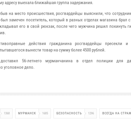
му адресу выехала ближайшая группа задержания.
быв на место происшествия, росгвардейцы выяснили, что сотрудни
 был замечен посетитель, который в разных отделах магазина брал 
складывал его в свой рюкзак, после чего мужчина решил покинуть г
ив.
отивоправные действия гражданина росгвардейцы пресекли и 
 пытавшегося вынести товар на сумму более 4500 рублей.
доставил 56-летнего мурманчанина в отдел полиции для да
о уголовное дело.
1368
МУРМАНСК
1685
БЕЗОПАСНОСТЬ
1296
ВСЕГДА НА СТРА