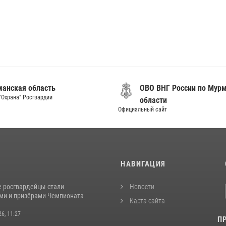
анская область
ОВО ВНГ России по Мур
"Охрана" Росгвардии
области
Официальный сайт
И
НАВИГАЦИЯ
 росгвардейцы стали
Новости
ми и призёрами Чемпионата
Карта сайта
26, 11:27
П