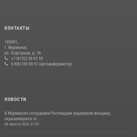
16 июля 2026, 07:26
В Мурманске сотрудники Росгвардии задержали мужчину,
скрывавшегося от правосудия
КОНТАКТЫ
16 июля 2026, 08:31
183001,
Первый Мурманский терминал» передал Управлению Росгвардии
г. Мурманск,
по Мурманской области новый автомобиль для несения службы
ул. Подгорная, д. 56
+7 (8152) 56 03 55
21 июля 2026, 08:15
1
8 800 350 08 97 (автоинформатор)
НОВОСТИ
В Мурманске сотрудники Росгвардии задержали женщину,
скрывавшуюся от ...
06 августа 2026, 07:53