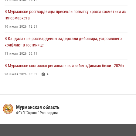
тактическое занятие совместно с МЧС России
В Мурманске росгвардейцы пресекли попытку кражи косметики из
30 июля 2026, 14:05
гипермаркета
В Управлении Росгвардии по Мурманской области состоялось
10 июля 2026, 12:31
богослужение, посвященное Дню памяти святого
равноапостольного великого князя Владимира
В Кандалакше росгвардейцы задержали дебошира, устроившего
конфликт в гостинице
29 июля 2026, 12:17
4
13 июля 2026, 09:11
В Мурманске состоялся региональный забег «Динамо бежит 2026»
28 июля 2026, 08:02
4
В Мурманске росгвардейцы пресекли хулиганские действия
местной жительницы, нарушавшей общественный порядок в
магазине - буфете
область
ОВО ВНГ Рос
15 июля 2026, 14:01
осгвардии
Официальный са
В Мурманске представители Росгвардии и территориальной
избирательной комиссии обсудили алгоритмы обеспечения
безопасности в период выборов