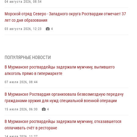
04 августа 2026, 08:54
Морской отряд Северо - Западного округа Росгвардии отмечает 37
лет со дня образования
03 августа 2026, 12:23
4
Сотрудники вневедомственной охраны Росгвардии пресекли
хулиганские действия дебошира на автозаправочной станции
города Кандалакши
ПОПУЛЯРНЫЕ НОВОСТИ
03 августа 2026, 09:12
В Мурманске росгвардейцы задержали мужчину, выпившего
алкоголь прямо в гипермаркете
Сотрудники Росгвардии провели инструктаж по
антитеррористической защищенности для членов избирательных
07 июля 2026, 08:44
комиссий в преддверии выборов
В Мурманске Росгвардия организовала безвозмездную передачу
31 июля 2026, 08:48
3
гражданами оружия для нужд специальной военной операции
Сотрудники Росгвардии задержали мужчину, не оплатившего счет в
15 июля 2026, 06:30
4
ресторане
В Мурманске росгвардейцы задержали мужчину, отказавшегося
30 июля 2026, 14:09
оплачивать счёт в ресторане
В Управлении Росгвардии по Мурманской области прошло пожарно-
14 июля 2026, 11:27