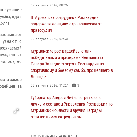
07 августа 2026, 08:25
нослужащие
ужбы, вдов
В Мурманске сотрудники Росгвардии
долга.
задержали женщину, скрывавшуюся от
правосудия
изовывают
06 августа 2026, 07:53
и узнают о
иссякаемой
Мурманские росгвардейцы стали
ынужденных
победителями и призёрами Чемпионата
училось, но
Северо-Западного округа Росгвардии по
спортивному и боевому самбо, прошедшего в
Вологде
раста самое
рдейцев за
05 августа 2026, 11:27
3
Губернатор Андрей Чибис встретился с
личным составом Управления Росгвардии по
Мурманской области и вручил награды
отличившимся сотрудникам
04 августа 2026, 14:16
ПОПУЛЯРНЫЕ НОВОСТИ