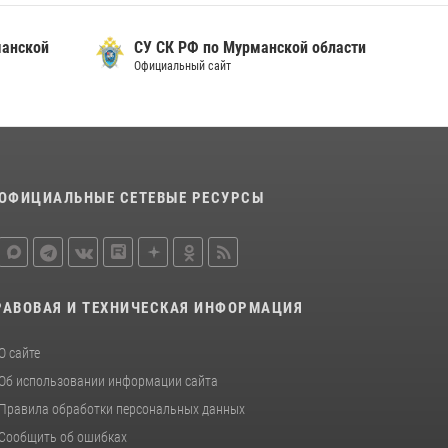
Первый Мурманский терминал» передал
манской
СУ СК РФ по Мурманской области
Управлению Росгвардии по Мурманской
Официальный сайт
области новый автомобиль для несения
службы
21 июля 2026, 08:15
1
В Мурманске росгвардейцы задержали
ночного дебошира, устроившего скандал в
ОФИЦИАЛЬНЫЕ СЕТЕВЫЕ РЕСУРСЫ
мини-отеле
09 июля 2026, 07:56
РАВОВАЯ И ТЕХНИЧЕСКАЯ ИНФОРМАЦИЯ
О сайте
Об использовании информации сайта
Правила обработки персональных данных
Сообщить об ошибках