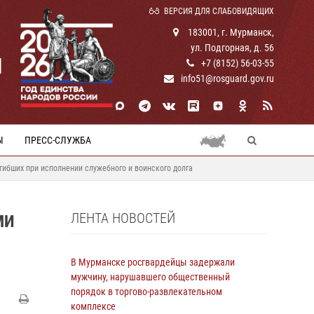
ВЕРСИЯ ДЛЯ СЛАБОВИДЯЩИХ
183001, г. Мурманск,
ул. Подгорная, д. 56
И
+7 (8152) 56-03-55
info51@rosguard.gov.ru
Ы
ПРЕСС-СЛУЖБА
ибших при исполнении служебного и воинского долга
ЛЕНТА НОВОСТЕЙ
МИ
В Мурманске росгвардейцы задержали
мужчину, нарушавшего общественный
порядок в торгово-развлекательном
комплексе