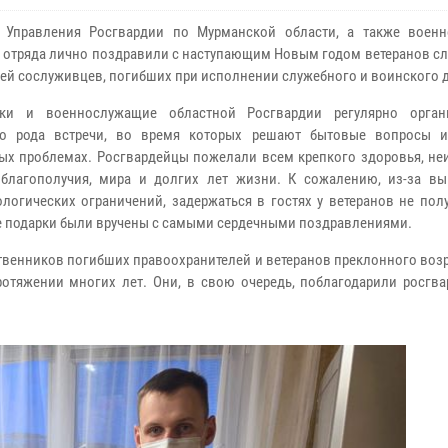
 Управления Росгвардии по Мурманской области, а также воен
 отряда лично поздравили с наступающим Новым годом ветеранов сл
лей сослуживцев, погибших при исполнении служебного и воинского 
ики и военнослужащие областной Росгвардии регулярно орган
го рода встречи, во время которых решают бытовые вопросы 
х проблемах. Росгвардейцы пожелали всем крепкого здоровья, не
 благополучия, мира и долгих лет жизни. К сожалению, из-за в
логических ограничений, задержаться в гостях у ветеранов не пол
 подарки были вручены с самыми сердечными поздравлениями.
твенников погибших правоохранителей и ветеранов преклонного воз
отяжении многих лет. Они, в свою очередь, поблагодарили росгва