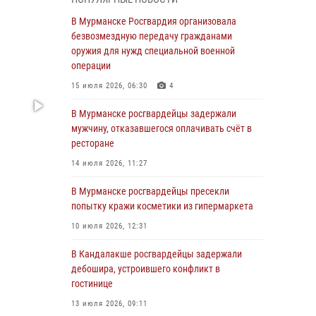
В Мурманске сотрудники Росгвардии
пресекли утренний дебош в баре на улице
В Мурманске Росгвардия организовала
Карла Маркса
безвозмездную передачу гражданами
оружия для нужд специальной военной
04 августа 2026, 08:54
операции
Морской отряд Северо - Западного округа
15 июля 2026, 06:30
4
Росгвардии отмечает 37 лет со дня
образования
В Мурманске росгвардейцы задержали
мужчину, отказавшегося оплачивать счёт в
03 августа 2026, 12:23
4
ресторане
Сотрудники вневедомственной охраны
14 июля 2026, 11:27
Росгвардии пресекли хулиганские действия
дебошира на автозаправочной станции
В Мурманске росгвардейцы пресекли
города Кандалакши
попытку кражи косметики из гипермаркета
03 августа 2026, 09:12
10 июля 2026, 12:31
Сотрудники Росгвардии провели инструктаж
В Кандалакше росгвардейцы задержали
по антитеррористической защищенности для
дебошира, устроившего конфликт в
членов избирательных комиссий в
гостинице
преддверии выборов
13 июля 2026, 09:11
31 июля 2026, 08:48
3