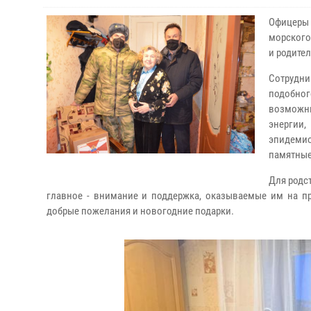
Офицеры
морского
и родите
Сотрудн
подобно
возможны
энергии,
эпидемио
памятные
Для родс
главное - внимание и поддержка, оказываемые им на пр
добрые пожелания и новогодние подарки.