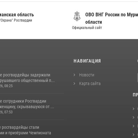
анская область
ОВО ВНГ России по Мур
"Охрана" Росгвардии
области
Официальный сайт
И
НАВИГАЦИЯ
е росгвардейцы задержали
Новости
арушавшего общественный п...
Карта сайта
26, 08:25
П
е сотрудники Росгвардии
женщину, скрывавшуюся от ...
26, 07:53
 росгвардейцы стали
ми и призёрами Чемпионата