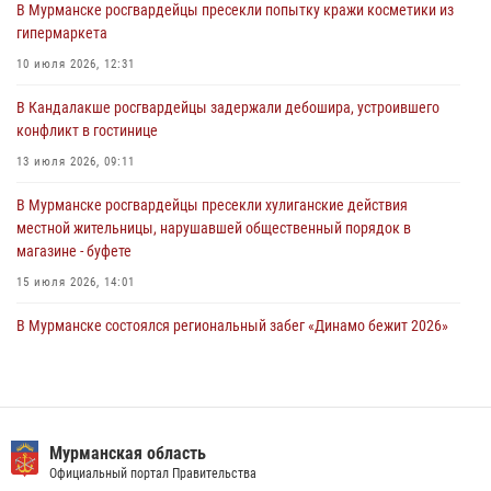
В Мурманске росгвардейцы пресекли попытку кражи косметики из
31 июля 2026, 08:48
3
гипермаркета
Сотрудники Росгвардии задержали мужчину, не оплатившего счет в
10 июля 2026, 12:31
ресторане
В Кандалакше росгвардейцы задержали дебошира, устроившего
30 июля 2026, 14:09
конфликт в гостинице
В Управлении Росгвардии по Мурманской области прошло пожарно-
13 июля 2026, 09:11
тактическое занятие совместно с МЧС России
В Мурманске росгвардейцы пресекли хулиганские действия
30 июля 2026, 14:05
местной жительницы, нарушавшей общественный порядок в
магазине - буфете
15 июля 2026, 14:01
В Мурманске состоялся региональный забег «Динамо бежит 2026»
28 июля 2026, 08:02
4
В Мурманске представители Росгвардии и территориальной
избирательной комиссии обсудили алгоритмы обеспечения
безопасности в период выборов
Мурманская область
Официальный портал Правительства
16 июля 2026, 07:26