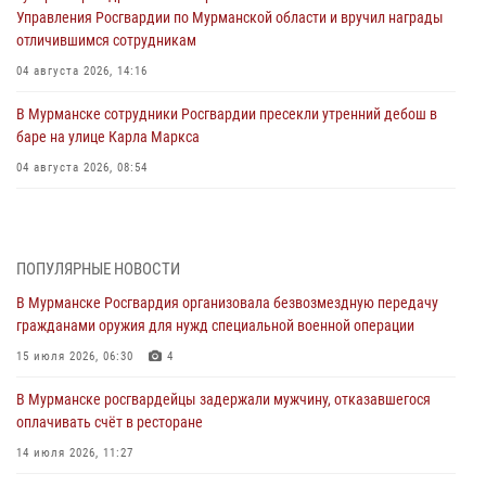
Управления Росгвардии по Мурманской области и вручил награды
отличившимся сотрудникам
04 августа 2026, 14:16
В Мурманске сотрудники Росгвардии пресекли утренний дебош в
баре на улице Карла Маркса
04 августа 2026, 08:54
Морской отряд Северо - Западного округа Росгвардии отмечает 37
лет со дня образования
03 августа 2026, 12:23
4
ПОПУЛЯРНЫЕ НОВОСТИ
В Мурманске Росгвардия организовала безвозмездную передачу
Сотрудники вневедомственной охраны Росгвардии пресекли
гражданами оружия для нужд специальной военной операции
хулиганские действия дебошира на автозаправочной станции
города Кандалакши
15 июля 2026, 06:30
4
03 августа 2026, 09:12
В Мурманске росгвардейцы задержали мужчину, отказавшегося
оплачивать счёт в ресторане
Сотрудники Росгвардии провели инструктаж по
антитеррористической защищенности для членов избирательных
14 июля 2026, 11:27
комиссий в преддверии выборов