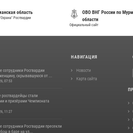
анская область
ОВО ВНГ России по Мур
"Охрана" Росгвардии
области
Официальный сайт
И
НАВИГАЦИЯ
е сотрудники Росгвардии
Новости
женщину, скрывавшуюся от ...
Карта сайта
26, 07:53
П
 росгвардейцы стали
ми и призёрами Чемпионата
26, 11:27
е сотрудники Росгвардии пресекли
бош в баре на ул...