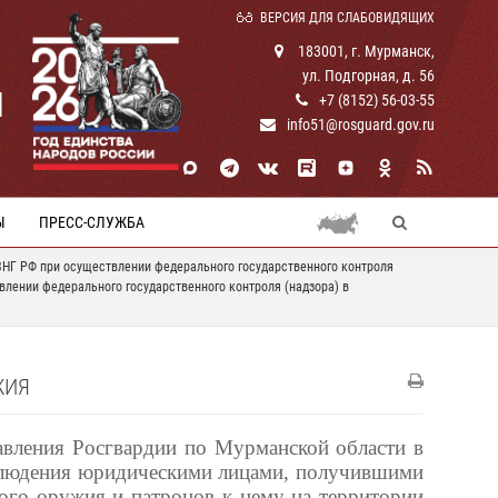
ВЕРСИЯ ДЛЯ СЛАБОВИДЯЩИХ
183001, г. Мурманск,
ул. Подгорная, д. 56
И
+7 (8152) 56-03-55
info51@rosguard.gov.ru
Ы
ПРЕСС-СЛУЖБА
НГ РФ при осуществлении федерального государственного контроля
лении федерального государственного контроля (надзора) в
ЖИЯ
авления Росгвардии по Мурманской области в
облюдения юридическими лицами, получившими
ого оружия и патронов к нему на территории