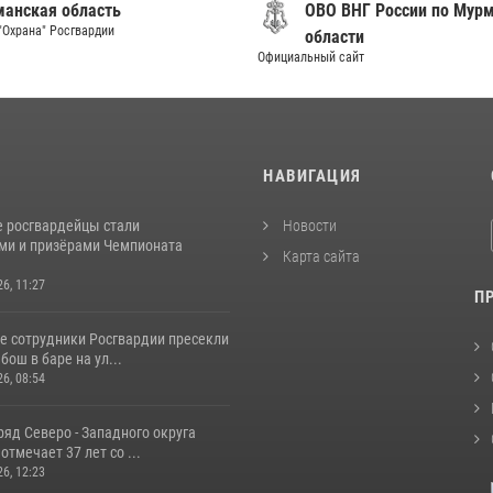
анская область
ОВО ВНГ России по Мур
"Охрана" Росгвардии
области
Официальный сайт
И
НАВИГАЦИЯ
 росгвардейцы стали
Новости
ми и призёрами Чемпионата
Карта сайта
26, 11:27
П
е сотрудники Росгвардии пресекли
бош в баре на ул...
26, 08:54
яд Северо - Западного округа
отмечает 37 лет со ...
26, 12:23