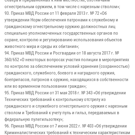
Севера и приравненных к ним местностях, охотничьим
огнестрельным оружием, в том числе с нарезным стволом»;
93. Приказ МВД России от 11 февраля 2013 г. № 72 «Об
утверждении Норм обеспечения патронами к служебному и
гражданскому огнестрельному оружию должностных лиц
специально уполномоченных государственных органов по
охране, контролю и регулированию использования объектов
животного мира и среды их обитания»;
94. Приказ МВД России и Росгвардии от 18 августа 2017 г. №
360/652 «О некоторых вопросах участия полиции в мероприятиях
по контролю за обеспечением условий хранения (сохранностью)
гражданского, служебного, боевого и наградного оружия,
боеприпасов, патронов к оружию, находящихся в собственности
или во временном пользовании граждан»;
95. Приказ МВД России от 31 мая 2018 г. № 343 «Об утверждении
Технических требований к контрольному отстрелу из
гражданского и служебного огнестрельного оружия с нарезным
стволом и Требований к учету пуль и гильз, передаваемых в
федеральную пулегильзотеку»;
96. Приказ МВД России от 7 июня 2022 г. № 403 «Об утверждении
Криминалистических требований к техническим характеристикам