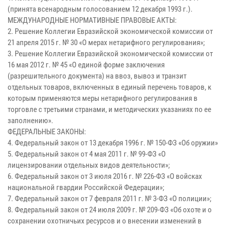
(принята всенародным голосованием 12 декабря 1993 г.).
МЕЖДУНАРОДНЫЕ НОРМАТИВНЫЕ ПРАВОВЫЕ АКТЫ:
2. Решение Коллегии Евразийской экономической комиссии от
21 апреля 2015 г. № 30 «О мерах нетарифного регулирования»;
3. Решение Коллегии Евразийской экономической комиссии от
16 мая 2012 г. № 45 «О единой форме заключения
(разрешительного документа) на ввоз, вывоз и транзит
отдельных товаров, включенных в единый перечень товаров, к
которым применяются меры нетарифного регулирования в
торговле с третьими странами, и методических указаниях по ее
заполнению».
ФЕДЕРАЛЬНЫЕ ЗАКОНЫ:
4. Федеральный закон от 13 декабря 1996 г. № 150-ФЗ «Об оружии»
5. Федеральный закон от 4 мая 2011 г. № 99-ФЗ «О
лицензировании отдельных видов деятельности»;
6. Федеральный закон от 3 июля 2016 г. № 226-ФЗ «О войсках
национальной гвардии Российской Федерации»;
7. Федеральный закон от 7 февраля 2011 г. № 3-ФЗ «О полиции»;
8. Федеральный закон от 24 июля 2009 г. № 209-ФЗ «Об охоте и о
сохранении охотничьих ресурсов и о внесении изменений в