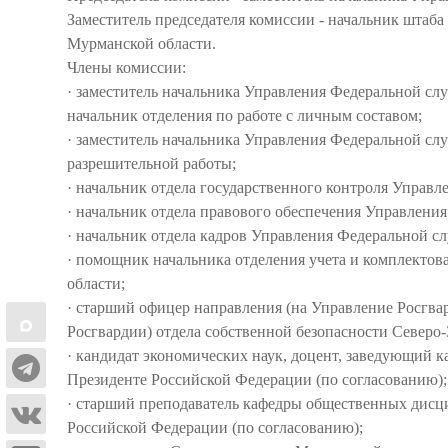
Заместитель председателя комиссии - начальник штаб
Мурманской области.
Члены комиссии:
·
заместитель начальника Управления Федеральной сл
начальник отделения по работе с личным составом;
·
заместитель начальника Управления Федеральной сл
разрешительной работы;
·
начальник отдела государственного контроля Управ
·
начальник отдела правового обеспечения Управлени
·
начальник отдела кадров Управления Федеральной с
·
помощник начальника отделения учета и комплекто
области;
·
старший офицер направления (на Управление Росгвар
Росгвардии) отдела собственной безопасности Северо
·
к
андидат экономических наук, доцент, заведующий 
Президенте Российской Федерации (по согласованию);
·
старший преподаватель кафедры общественных дисци
Российской Федерации (по согласованию);