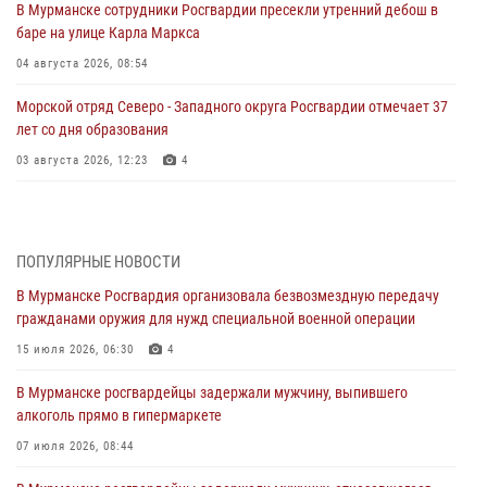
В Мурманске сотрудники Росгвардии пресекли утренний дебош в
баре на улице Карла Маркса
04 августа 2026, 08:54
Морской отряд Северо - Западного округа Росгвардии отмечает 37
лет со дня образования
03 августа 2026, 12:23
4
Сотрудники вневедомственной охраны Росгвардии пресекли
хулиганские действия дебошира на автозаправочной станции
города Кандалакши
ПОПУЛЯРНЫЕ НОВОСТИ
03 августа 2026, 09:12
В Мурманске Росгвардия организовала безвозмездную передачу
гражданами оружия для нужд специальной военной операции
Сотрудники Росгвардии провели инструктаж по
антитеррористической защищенности для членов избирательных
15 июля 2026, 06:30
4
комиссий в преддверии выборов
В Мурманске росгвардейцы задержали мужчину, выпившего
31 июля 2026, 08:48
3
алкоголь прямо в гипермаркете
Сотрудники Росгвардии задержали мужчину, не оплатившего счет в
07 июля 2026, 08:44
ресторане