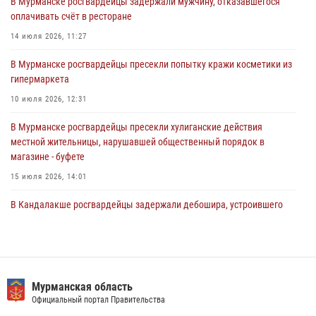
В Мурманске росгвардейцы задержали мужчину, отказавшегося
30 июля 2026, 14:09
оплачивать счёт в ресторане
В Управлении Росгвардии по Мурманской области прошло пожарно-
14 июля 2026, 11:27
тактическое занятие совместно с МЧС России
В Мурманске росгвардейцы пресекли попытку кражи косметики из
30 июля 2026, 14:05
гипермаркета
В Управлении Росгвардии по Мурманской области состоялось
10 июля 2026, 12:31
богослужение, посвященное Дню памяти святого
равноапостольного великого князя Владимира
В Мурманске росгвардейцы пресекли хулиганские действия
местной жительницы, нарушавшей общественный порядок в
29 июля 2026, 12:17
4
магазине - буфете
15 июля 2026, 14:01
В Кандалакше росгвардейцы задержали дебошира, устроившего
конфликт в гостинице
13 июля 2026, 09:11
В Мурманске представители Росгвардии и территориальной
избирательной комиссии обсудили алгоритмы обеспечения
Мурманская область
безопасности в период выборов
Официальный портал Правительства