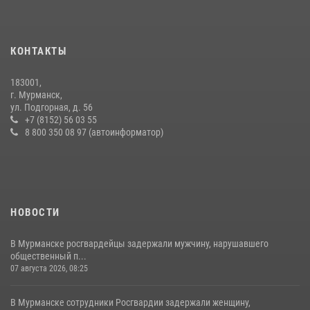
Первый Мурманский терминал» передал Управлению Росгвардии
по Мурманской области новый автомобиль для несения службы
КОНТАКТЫ
21 июля 2026, 08:15
1
183001,
Сотрудники вневедомственной охраны Росгвардии провели
г. Мурманск,
практические тренировки в акватории Кольского залива
ул. Подгорная, д. 56
+7 (8152) 56 03 55
23 июля 2026, 09:28
4
8 800 350 08 97 (автоинформатор)
НОВОСТИ
В Мурманске росгвардейцы задержали мужчину, нарушавшего
общественный п...
07 августа 2026, 08:25
В Мурманске сотрудники Росгвардии задержали женщину,