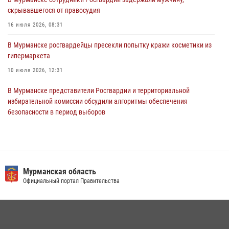
скрывавшегося от правосудия
30 июля 2026, 14:09
16 июля 2026, 08:31
В Управлении Росгвардии по Мурманской области прошло пожарно-
тактическое занятие совместно с МЧС России
В Мурманске росгвардейцы пресекли попытку кражи косметики из
гипермаркета
30 июля 2026, 14:05
10 июля 2026, 12:31
В Мурманске представители Росгвардии и территориальной
избирательной комиссии обсудили алгоритмы обеспечения
безопасности в период выборов
16 июля 2026, 07:26
В Кандалакше росгвардейцы задержали дебошира, устроившего
конфликт в гостинице
Мурманская область
13 июля 2026, 09:11
Официальный портал Правительства
В Мурманске росгвардейцы пресекли хулиганские действия
местной жительницы, нарушавшей общественный порядок в
магазине - буфете
15 июля 2026, 14:01