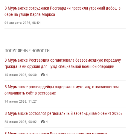
В Мурманске сотрудники Росгвардии пресекли утренний дебош в
баре на улице Карла Маркса
04 августа 2026, 08:54
Морской отряд Северо - Западного округа Росгвардии отмечает 37
лет со дня образования
03 августа 2026, 12:23
4
ПОПУЛЯРНЫЕ НОВОСТИ
В Мурманске Росгвардия организовала безвозмездную передачу
Сотрудники вневедомственной охраны Росгвардии пресекли
гражданами оружия для нужд специальной военной операции
хулиганские действия дебошира на автозаправочной станции
города Кандалакши
15 июля 2026, 06:30
4
03 августа 2026, 09:12
В Мурманске росгвардейцы задержали мужчину, отказавшегося
оплачивать счёт в ресторане
Сотрудники Росгвардии провели инструктаж по
антитеррористической защищенности для членов избирательных
14 июля 2026, 11:27
комиссий в преддверии выборов
В Мурманске состоялся региональный забег «Динамо бежит 2026»
31 июля 2026, 08:48
3
28 июля 2026, 08:02
4
Сотрудники Росгвардии задержали мужчину, не оплатившего счет в
ресторане
В Мурманске сотрудники Росгвардии задержали мужчину,