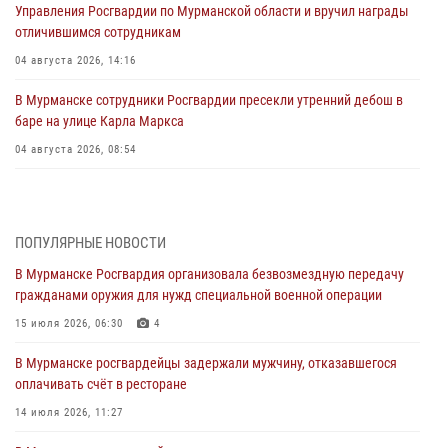
Управления Росгвардии по Мурманской области и вручил награды
отличившимся сотрудникам
04 августа 2026, 14:16
В Мурманске сотрудники Росгвардии пресекли утренний дебош в
баре на улице Карла Маркса
04 августа 2026, 08:54
Морской отряд Северо - Западного округа Росгвардии отмечает 37
лет со дня образования
03 августа 2026, 12:23
4
ПОПУЛЯРНЫЕ НОВОСТИ
В Мурманске Росгвардия организовала безвозмездную передачу
Сотрудники вневедомственной охраны Росгвардии пресекли
гражданами оружия для нужд специальной военной операции
хулиганские действия дебошира на автозаправочной станции
города Кандалакши
15 июля 2026, 06:30
4
03 августа 2026, 09:12
В Мурманске росгвардейцы задержали мужчину, отказавшегося
оплачивать счёт в ресторане
Сотрудники Росгвардии провели инструктаж по
антитеррористической защищенности для членов избирательных
14 июля 2026, 11:27
комиссий в преддверии выборов