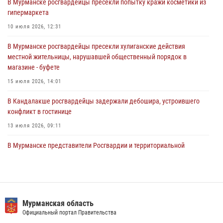
В Мурманске росгвардейцы пресекли попытку кражи косметики из
31 июля 2026, 08:48
3
гипермаркета
Сотрудники Росгвардии задержали мужчину, не оплатившего счет в
10 июля 2026, 12:31
ресторане
В Мурманске росгвардейцы пресекли хулиганские действия
30 июля 2026, 14:09
местной жительницы, нарушавшей общественный порядок в
магазине - буфете
В Управлении Росгвардии по Мурманской области прошло пожарно-
тактическое занятие совместно с МЧС России
15 июля 2026, 14:01
30 июля 2026, 14:05
В Кандалакше росгвардейцы задержали дебошира, устроившего
конфликт в гостинице
13 июля 2026, 09:11
В Мурманске представители Росгвардии и территориальной
избирательной комиссии обсудили алгоритмы обеспечения
безопасности в период выборов
16 июля 2026, 07:26
В Мурманске состоялся региональный забег «Динамо бежит 2026»
Мурманская область
Официальный портал Правительства
28 июля 2026, 08:02
4