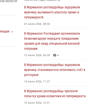
Росгвардии отмечает 37 лет со дня
кой области
образования
В Мурманске росгвардейцы задержали
мужчину, выпившего алкоголь прямо в
03 августа 2026, 12:23
4
гипермаркете
Сотрудники вневедомственной охраны
07 июля 2026, 08:44
Росгвардии пресекли хулиганские действия
ующая →
дебошира на автозаправочной станции
В Мурманске Росгвардия организовала
города Кандалакши
безвозмездную передачу гражданами
оружия для нужд специальной военной
03 августа 2026, 09:12
операции
Сотрудники Росгвардии провели инструктаж
15 июля 2026, 06:30
4
по антитеррористической защищенности для
членов избирательных комиссий в
В Мурманске росгвардейцы задержали
преддверии выборов
мужчину, отказавшегося оплачивать счёт в
ресторане
31 июля 2026, 08:48
3
14 июля 2026, 11:27
Сотрудники Росгвардии задержали мужчину,
не оплатившего счет в ресторане
В Мурманске росгвардейцы пресекли
попытку кражи косметики из гипермаркета
30 июля 2026, 14:09
10 июля 2026, 12:31
В Управлении Росгвардии по Мурманской