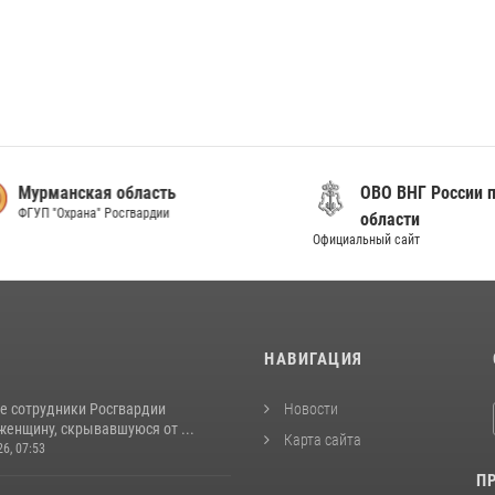
анская область
ОВО ВНГ России по Мур
"Охрана" Росгвардии
области
Официальный сайт
И
НАВИГАЦИЯ
е сотрудники Росгвардии
Новости
женщину, скрывавшуюся от ...
Карта сайта
26, 07:53
П