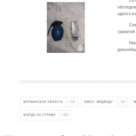
Сот
обследов
одного и
Сп
гранатой
На
дальнейш
МУРМАНСКАЯ ОБЛАСТЬ
1191
ОМОН "МЕДВЕДЬ"
134
М
ВСЕГДА НА СТРАЖЕ
1395