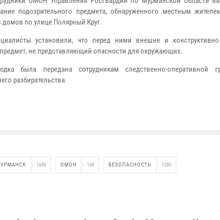
рудники ОМОН Управления Росгвардии по Мурманской области в
ание подозрительного предмета, обнаруженного местным жителе
з домов по улице Полярный Круг.
ециалисты установили, что перед ними внешне и конструктивн
 предмет, не представляющий опасности для окружающих.
ходка была передана сотрудникам следственно-оперативной г
его разбирательства.
УРМАНСК
1686
ОМОН
148
БЕЗОПАСНОСТЬ
1296