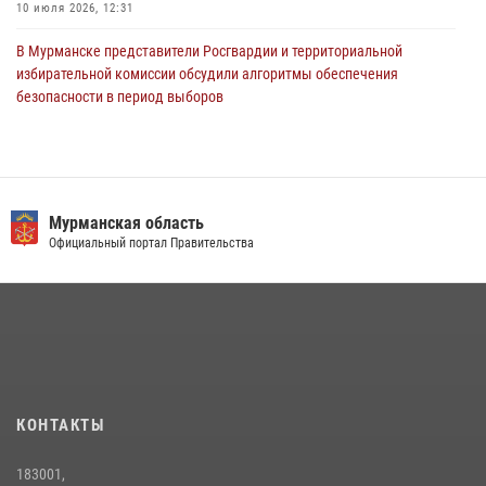
10 июля 2026, 12:31
В Мурманске представители Росгвардии и территориальной
избирательной комиссии обсудили алгоритмы обеспечения
безопасности в период выборов
16 июля 2026, 07:26
В Мурманске росгвардейцы пресекли хулиганские действия
местной жительницы, нарушавшей общественный порядок в
магазине - буфете
Мурманская область
Официальный портал Правительства
15 июля 2026, 14:01
В Кандалакше росгвардейцы задержали дебошира, устроившего
конфликт в гостинице
13 июля 2026, 09:11
Первый Мурманский терминал» передал Управлению Росгвардии
по Мурманской области новый автомобиль для несения службы
КОНТАКТЫ
21 июля 2026, 08:15
1
183001,
Сотрудники вневедомственной охраны Росгвардии провели