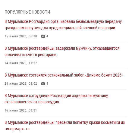
лет со дня образования
03 августа 2026, 12:23
4
ПОПУЛЯРНЫЕ НОВОСТИ
В Мурманске Росгвардия организовала безвозмездную передачу
Сотрудники вневедомственной охраны Росгвардии пресекли
гражданами оружия для нужд специальной военной операции
хулиганские действия дебошира на автозаправочной станции
города Кандалакши
15 июля 2026, 06:30
4
03 августа 2026, 09:12
В Мурманске росгвардейцы задержали мужчину, отказавшегося
оплачивать счёт в ресторане
Сотрудники Росгвардии провели инструктаж по
антитеррористической защищенности для членов избирательных
14 июля 2026, 11:27
комиссий в преддверии выборов
В Мурманске состоялся региональный забег «Динамо бежит 2026»
31 июля 2026, 08:48
3
28 июля 2026, 08:02
4
Сотрудники Росгвардии задержали мужчину, не оплатившего счет в
ресторане
В Мурманске сотрудники Росгвардии задержали мужчину,
скрывавшегося от правосудия
30 июля 2026, 14:09
16 июля 2026, 08:31
В Управлении Росгвардии по Мурманской области прошло пожарно-
тактическое занятие совместно с МЧС России
В Мурманске росгвардейцы пресекли попытку кражи косметики из
гипермаркета
30 июля 2026, 14:05