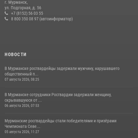
г. Мурманск,
практические тренировки в акватории Кольского залива
ул. Подгорная, д. 56
+7 (8152) 56 03 55
23 июля 2026, 09:28
4
8 800 350 08 97 (автоинформатор)
НОВОСТИ
В Мурманске росгвардейцы задержали мужчину, нарушавшего
общественный п...
07 августа 2026, 08:25
В Мурманске сотрудники Росгвардии задержали женщину,
скрывавшуюся от ...
06 августа 2026, 07:53
Мурманские росгвардейцы стали победителями и призёрами
Чемпионата Севе...
05 августа 2026, 11:27