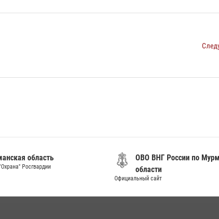
След
анская область
ОВО ВНГ России по Мур
"Охрана" Росгвардии
области
Официальный сайт