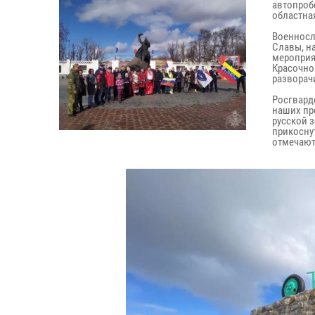
автопроб
областна
Военносл
Славы, н
мероприя
Красочно
разворач
Росгвард
наших пр
русской 
прикоснут
отмечают