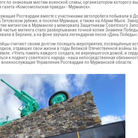
еге по знаковым местам воинской славы, организатором которого в
я газета «Комсомольская правда» - Мурманск».
ужащие Росгвардии вместе с участниками автопробега побывали в Д
а Титовском рубеже, в поселке Мурмаши, а также на Абрам-Мысе. Зав
тие митингом в Мурманске у мемориала Защитникам Советского Запо
й частью митинга стало развертывание точной копии Знамени Победы
ивали в Берлине, а на фоне звучала легендарная песня «День Победы».
ейцы считают своим долгом посещать мероприятия, посвящённые ис
едков, отдавших свои жизни в годы Великой Отечественной войны за
земле. «Чтить память каждого солдата, не вернувшегося домой, и сер
ься к подвигу советского народа - наша непосредственная обязанност
 военнослужащие Управления Росгвардии по Мурманской области.