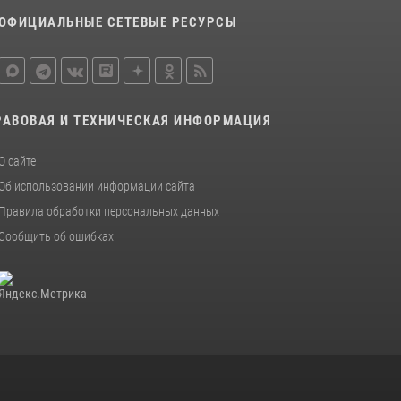
ОФИЦИАЛЬНЫЕ СЕТЕВЫЕ РЕСУРСЫ
Первый Мурманский терминал» передал
Управлению Росгвардии по Мурманской
области новый автомобиль для несения
службы
21 июля 2026, 08:15
1
РАВОВАЯ И ТЕХНИЧЕСКАЯ ИНФОРМАЦИЯ
В Мурманске росгвардейцы задержали
О сайте
ночного дебошира, устроившего скандал в
Об использовании информации сайта
мини-отеле
Правила обработки персональных данных
09 июля 2026, 07:56
Сообщить об ошибках