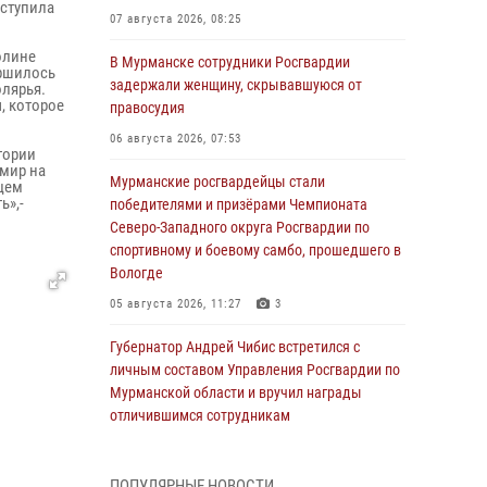
ыступила
07 августа 2026, 08:25
олине
В Мурманске сотрудники Росгвардии
ершилось
задержали женщину, скрывавшуюся от
лярья.
, которое
правосудия
06 августа 2026, 07:53
тории
 мир на
Мурманские росгвардейцы стали
дцем
ь»,-
победителями и призёрами Чемпионата
Северо-Западного округа Росгвардии по
спортивному и боевому самбо, прошедшего в
Вологде
05 августа 2026, 11:27
3
Губернатор Андрей Чибис встретился с
личным составом Управления Росгвардии по
Мурманской области и вручил награды
отличившимся сотрудникам
04 августа 2026, 14:16
ПОПУЛЯРНЫЕ НОВОСТИ