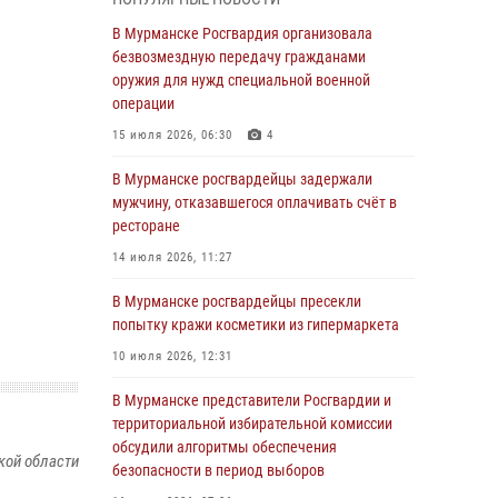
В Мурманске сотрудники Росгвардии
пресекли утренний дебош в баре на улице
В Мурманске Росгвардия организовала
Карла Маркса
безвозмездную передачу гражданами
оружия для нужд специальной военной
04 августа 2026, 08:54
операции
Морской отряд Северо - Западного округа
15 июля 2026, 06:30
4
Росгвардии отмечает 37 лет со дня
образования
В Мурманске росгвардейцы задержали
мужчину, отказавшегося оплачивать счёт в
03 августа 2026, 12:23
4
ресторане
Сотрудники вневедомственной охраны
14 июля 2026, 11:27
Росгвардии пресекли хулиганские действия
дебошира на автозаправочной станции
В Мурманске росгвардейцы пресекли
города Кандалакши
попытку кражи косметики из гипермаркета
03 августа 2026, 09:12
10 июля 2026, 12:31
Сотрудники Росгвардии провели инструктаж
В Мурманске представители Росгвардии и
по антитеррористической защищенности для
территориальной избирательной комиссии
членов избирательных комиссий в
обсудили алгоритмы обеспечения
кой области
преддверии выборов
безопасности в период выборов
31 июля 2026, 08:48
3