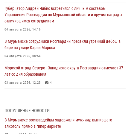
Губернатор Андрей Чибис встретился с личным составом
Управления Росгвардии по Мурманской области и вручил награды
отличившимся сотрудникам
04 августа 2026, 14:16
В Мурманске сотрудники Росгвардии пресекли утренний дебош в
баре на улице Карла Маркса
04 августа 2026, 08:54
Морской отряд Северо - Западного округа Росгвардии отмечает 37
лет со дня образования
03 августа 2026, 12:23
4
Сотрудники вневедомственной охраны Росгвардии пресекли
хулиганские действия дебошира на автозаправочной станции
города Кандалакши
ПОПУЛЯРНЫЕ НОВОСТИ
03 августа 2026, 09:12
В Мурманске росгвардейцы задержали мужчину, выпившего
алкоголь прямо в гипермаркете
Сотрудники Росгвардии провели инструктаж по
антитеррористической защищенности для членов избирательных