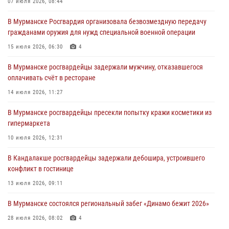
07 июля 2026, 08:44
комиссий в преддверии выборов
В Мурманске Росгвардия организовала безвозмездную передачу
31 июля 2026, 08:48
3
гражданами оружия для нужд специальной военной операции
Сотрудники Росгвардии задержали мужчину, не оплатившего счет в
15 июля 2026, 06:30
4
ресторане
В Мурманске росгвардейцы задержали мужчину, отказавшегося
30 июля 2026, 14:09
оплачивать счёт в ресторане
В Управлении Росгвардии по Мурманской области прошло пожарно-
14 июля 2026, 11:27
тактическое занятие совместно с МЧС России
В Мурманске росгвардейцы пресекли попытку кражи косметики из
30 июля 2026, 14:05
гипермаркета
В Управлении Росгвардии по Мурманской области состоялось
10 июля 2026, 12:31
богослужение, посвященное Дню памяти святого
равноапостольного великого князя Владимира
В Кандалакше росгвардейцы задержали дебошира, устроившего
конфликт в гостинице
29 июля 2026, 12:17
4
13 июля 2026, 09:11
В Мурманске состоялся региональный забег «Динамо бежит 2026»
28 июля 2026, 08:02
4