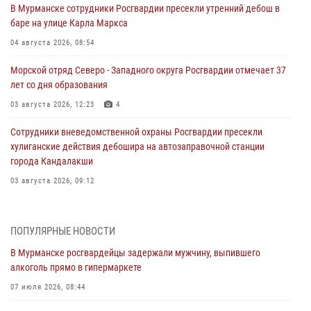
В Мурманске сотрудники Росгвардии пресекли утренний дебош в
баре на улице Карла Маркса
04 августа 2026, 08:54
Морской отряд Северо - Западного округа Росгвардии отмечает 37
лет со дня образования
03 августа 2026, 12:23
4
Сотрудники вневедомственной охраны Росгвардии пресекли
хулиганские действия дебошира на автозаправочной станции
города Кандалакши
03 августа 2026, 09:12
Сотрудники Росгвардии провели инструктаж по
антитеррористической защищенности для членов избирательных
ПОПУЛЯРНЫЕ НОВОСТИ
комиссий в преддверии выборов
В Мурманске росгвардейцы задержали мужчину, выпившего
31 июля 2026, 08:48
3
алкоголь прямо в гипермаркете
Сотрудники Росгвардии задержали мужчину, не оплатившего счет в
07 июля 2026, 08:44
ресторане