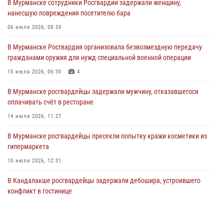
В Мурманске сотрудники Росгвардии задержали женщину,
30 июля 2026, 14:09
нанесшую повреждения посетителю бара
В Управлении Росгвардии по Мурманской области прошло пожарно-
06 июля 2026, 08:59
тактическое занятие совместно с МЧС России
В Мурманске Росгвардия организовала безвозмездную передачу
30 июля 2026, 14:05
гражданами оружия для нужд специальной военной операции
В Управлении Росгвардии по Мурманской области состоялось
15 июля 2026, 06:30
4
богослужение, посвященное Дню памяти святого
равноапостольного великого князя Владимира
В Мурманске росгвардейцы задержали мужчину, отказавшегося
оплачивать счёт в ресторане
29 июля 2026, 12:17
4
14 июля 2026, 11:27
В Мурманске сотрудники Росгвардии пресекли ночной дебош в
баре на улице Орликовой
В Мурманске росгвардейцы пресекли попытку кражи косметики из
гипермаркета
29 июля 2026, 09:34
10 июля 2026, 12:31
В Кандалакше росгвардейцы задержали дебошира, устроившего
конфликт в гостинице
13 июля 2026, 09:11