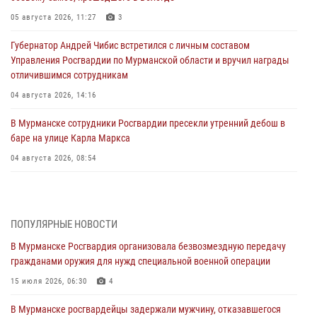
05 августа 2026, 11:27
3
Губернатор Андрей Чибис встретился с личным составом
Управления Росгвардии по Мурманской области и вручил награды
отличившимся сотрудникам
04 августа 2026, 14:16
В Мурманске сотрудники Росгвардии пресекли утренний дебош в
баре на улице Карла Маркса
04 августа 2026, 08:54
Морской отряд Северо - Западного округа Росгвардии отмечает 37
лет со дня образования
03 августа 2026, 12:23
4
ПОПУЛЯРНЫЕ НОВОСТИ
В Мурманске Росгвардия организовала безвозмездную передачу
Сотрудники вневедомственной охраны Росгвардии пресекли
гражданами оружия для нужд специальной военной операции
хулиганские действия дебошира на автозаправочной станции
города Кандалакши
15 июля 2026, 06:30
4
03 августа 2026, 09:12
В Мурманске росгвардейцы задержали мужчину, отказавшегося