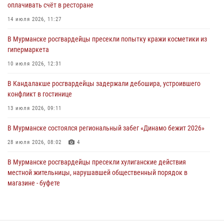
оплачивать счёт в ресторане
Сотрудники Росгвардии провели инструктаж по
антитеррористической защищенности для членов избирательных
14 июля 2026, 11:27
комиссий в преддверии выборов
В Мурманске росгвардейцы пресекли попытку кражи косметики из
31 июля 2026, 08:48
3
гипермаркета
Сотрудники Росгвардии задержали мужчину, не оплатившего счет в
10 июля 2026, 12:31
ресторане
В Кандалакше росгвардейцы задержали дебошира, устроившего
30 июля 2026, 14:09
конфликт в гостинице
В Управлении Росгвардии по Мурманской области прошло пожарно-
13 июля 2026, 09:11
тактическое занятие совместно с МЧС России
В Мурманске состоялся региональный забег «Динамо бежит 2026»
30 июля 2026, 14:05
28 июля 2026, 08:02
4
В Мурманске росгвардейцы пресекли хулиганские действия
местной жительницы, нарушавшей общественный порядок в
магазине - буфете
15 июля 2026, 14:01
В Мурманске представители Росгвардии и территориальной