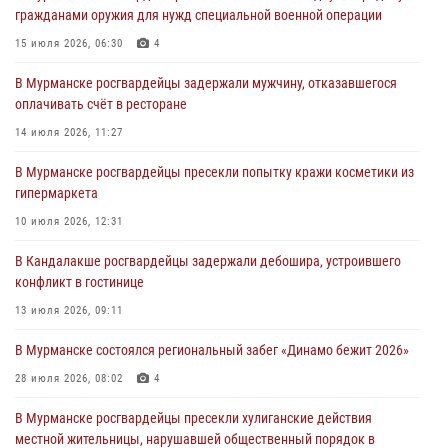
гражданами оружия для нужд специальной военной операции
хулиганские действия дебошира на автозаправочной станции
города Кандалакши
15 июля 2026, 06:30
4
03 августа 2026, 09:12
В Мурманске росгвардейцы задержали мужчину, отказавшегося
оплачивать счёт в ресторане
Сотрудники Росгвардии провели инструктаж по
антитеррористической защищенности для членов избирательных
14 июля 2026, 11:27
комиссий в преддверии выборов
В Мурманске росгвардейцы пресекли попытку кражи косметики из
31 июля 2026, 08:48
3
гипермаркета
Сотрудники Росгвардии задержали мужчину, не оплатившего счет в
10 июля 2026, 12:31
ресторане
В Кандалакше росгвардейцы задержали дебошира, устроившего
30 июля 2026, 14:09
конфликт в гостинице
В Управлении Росгвардии по Мурманской области прошло пожарно-
13 июля 2026, 09:11
тактическое занятие совместно с МЧС России
В Мурманске состоялся региональный забег «Динамо бежит 2026»
30 июля 2026, 14:05
28 июля 2026, 08:02
4
В Мурманске росгвардейцы пресекли хулиганские действия
местной жительницы, нарушавшей общественный порядок в