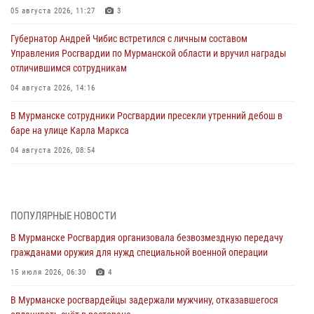
05 августа 2026, 11:27
3
Губернатор Андрей Чибис встретился с личным составом
Управления Росгвардии по Мурманской области и вручил награды
отличившимся сотрудникам
04 августа 2026, 14:16
В Мурманске сотрудники Росгвардии пресекли утренний дебош в
баре на улице Карла Маркса
04 августа 2026, 08:54
Морской отряд Северо - Западного округа Росгвардии отмечает 37
лет со дня образования
03 августа 2026, 12:23
4
ПОПУЛЯРНЫЕ НОВОСТИ
В Мурманске Росгвардия организовала безвозмездную передачу
Сотрудники вневедомственной охраны Росгвардии пресекли
гражданами оружия для нужд специальной военной операции
хулиганские действия дебошира на автозаправочной станции
города Кандалакши
15 июля 2026, 06:30
4
03 августа 2026, 09:12
В Мурманске росгвардейцы задержали мужчину, отказавшегося