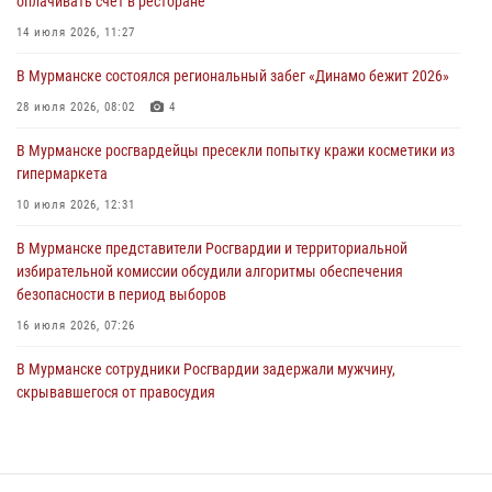
оплачивать счёт в ресторане
Сотрудники Росгвардии провели инструктаж по
антитеррористической защищенности для членов избирательных
14 июля 2026, 11:27
комиссий в преддверии выборов
В Мурманске состоялся региональный забег «Динамо бежит 2026»
31 июля 2026, 08:48
3
28 июля 2026, 08:02
4
Сотрудники Росгвардии задержали мужчину, не оплатившего счет в
ресторане
В Мурманске росгвардейцы пресекли попытку кражи косметики из
гипермаркета
30 июля 2026, 14:09
10 июля 2026, 12:31
В Управлении Росгвардии по Мурманской области прошло пожарно-
тактическое занятие совместно с МЧС России
В Мурманске представители Росгвардии и территориальной
избирательной комиссии обсудили алгоритмы обеспечения
30 июля 2026, 14:05
безопасности в период выборов
16 июля 2026, 07:26
В Мурманске сотрудники Росгвардии задержали мужчину,
скрывавшегося от правосудия
16 июля 2026, 08:31
Первый Мурманский терминал» передал Управлению Росгвардии
по Мурманской области новый автомобиль для несения службы