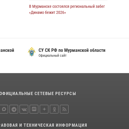
В Мурманске состоялся региональный забег
Сотрудники Росгвардии задержали мужчину,
«Динамо бежит 2026»
не оплатившего счет в ресторане
28 июля 2026, 08:02
4
30 июля 2026, 14:09
В Мурманске росгвардейцы пресекли
В Управлении Росгвардии по Мурманской
хулиганские действия местной жительницы,
области прошло пожарно-тактическое
нарушавшей общественный порядок в
занятие совместно с МЧС России
манской
СУ СК РФ по Мурманской области
магазине - буфете
Официальный сайт
30 июля 2026, 14:05
15 июля 2026, 14:01
В Мурманске представители Росгвардии и
территориальной избирательной комиссии
обсудили алгоритмы обеспечения
безопасности в период выборов
ОФИЦИАЛЬНЫЕ СЕТЕВЫЕ РЕСУРСЫ
16 июля 2026, 07:26
В Мурманске сотрудники Росгвардии
задержали мужчину, скрывавшегося от
правосудия
РАВОВАЯ И ТЕХНИЧЕСКАЯ ИНФОРМАЦИЯ
16 июля 2026, 08:31