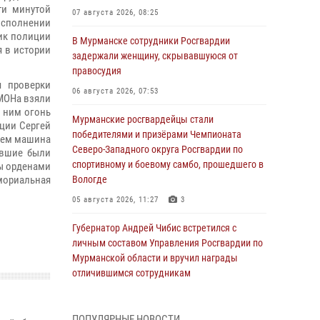
ти минутой
07 августа 2026, 08:25
сполнении
ик полиции
В Мурманске сотрудники Росгвардии
я в истории
задержали женщину, скрывавшуюся от
правосудия
я проверки
06 августа 2026, 07:53
МОНа взяли
 ним огонь
Мурманские росгвардейцы стали
ции Сергей
победителями и призёрами Чемпионата
нем машина
Северо-Западного округа Росгвардии по
авшие были
спортивному и боевому самбо, прошедшего в
ы орденами
емориальная
Вологде
05 августа 2026, 11:27
3
Губернатор Андрей Чибис встретился с
личным составом Управления Росгвардии по
Мурманской области и вручил награды
отличившимся сотрудникам
04 августа 2026, 14:16
ПОПУЛЯРНЫЕ НОВОСТИ