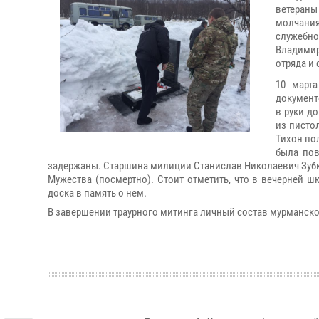
ветеран
молчани
служебно
Владимир
отряда и 
10 марта
документ
в руки д
из писто
Тихон по
была пов
задержаны. Старшина милиции Станислав Николаевич Зуб
Мужества (посмертно). Стоит отметить, что в вечерней ш
доска в память о нем.
В завершении траурного митинга личный состав мурманск