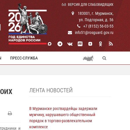
ВЕРСИЯ ДЛЯ СЛАБОВИДЯЩИХ
183001, г. Мурманск,
ул. Подгорная, д. 56
И
+7 (8152) 56-03-55
info51@rosguard.gov.ru
Ы
ПРЕСС-СЛУЖБА
ЛЕНТА НОВОСТЕЙ
ВОИХ
В Мурманске росгвардейцы задержали
мужчину, нарушавшего общественный
порядок в торгово-развлекательном
комплексе
трудники и