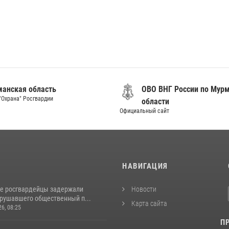
анская область
ОВО ВНГ России по Мур
"Охрана" Росгвардии
области
Официальный сайт
И
НАВИГАЦИЯ
е росгвардейцы задержали
Новости
арушавшего общественный п...
Карта сайта
26, 08:25
П