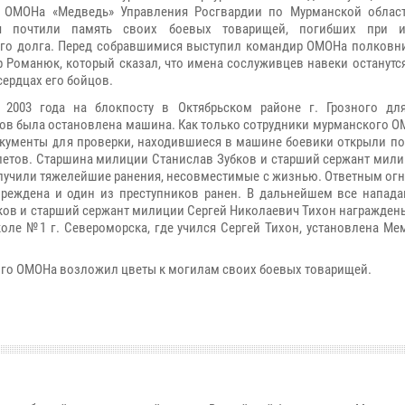
ы ОМОНа «Медведь» Управления Росгвардии по Мурманской облас
я почтили память своих боевых товарищей, погибших при и
го долга. Перед собравшимися выступил командир ОМОНа полковн
 Романюк, который сказал, что имена сослуживцев навеки останутс
сердцах его бойцов.
 2003 года на блокпосту в Октябрьском районе г. Грозного дл
ов была остановлена машина. Как только сотрудники мурманского О
окументы для проверки, находившиеся в машине боевики открыли по
летов. Старшина милиции Станислав Зубков и старший сержант мили
лучили тяжелейшие ранения, несовместимые с жизнью. Ответным ог
реждена и один из преступников ранен. В дальнейшем все напад
ков и
старший сержант милиции Сергей Николаевич Тихон награжден
коле №1 г. Североморска, где учился Сергей Тихон, установлена М
ого ОМОНа возложил цветы к могилам своих боевых товарищей.