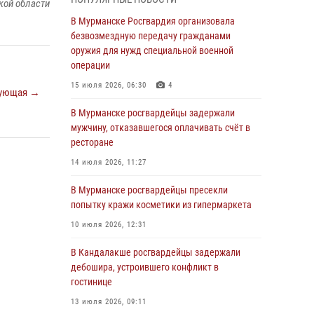
В Мурманске сотрудники Росгвардии
кой области
пресекли утренний дебош в баре на улице
В Мурманске Росгвардия организовала
Карла Маркса
безвозмездную передачу гражданами
оружия для нужд специальной военной
04 августа 2026, 08:54
операции
Морской отряд Северо - Западного округа
15 июля 2026, 06:30
4
ующая →
Росгвардии отмечает 37 лет со дня
образования
В Мурманске росгвардейцы задержали
мужчину, отказавшегося оплачивать счёт в
03 августа 2026, 12:23
4
ресторане
Сотрудники вневедомственной охраны
14 июля 2026, 11:27
Росгвардии пресекли хулиганские действия
дебошира на автозаправочной станции
В Мурманске росгвардейцы пресекли
города Кандалакши
попытку кражи косметики из гипермаркета
03 августа 2026, 09:12
10 июля 2026, 12:31
Сотрудники Росгвардии провели инструктаж
В Кандалакше росгвардейцы задержали
по антитеррористической защищенности для
дебошира, устроившего конфликт в
членов избирательных комиссий в
гостинице
преддверии выборов
13 июля 2026, 09:11
31 июля 2026, 08:48
3