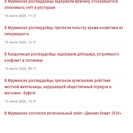
В Мурманске росгвардейцы задержали мужчину, отказавшегося
оплачивать счёт в ресторане
Сотрудники Росгвардии провели инструктаж по
антитеррористической защищенности для членов избирательных
14 июля 2026, 11:27
комиссий в преддверии выборов
В Мурманске росгвардейцы пресекли попытку кражи косметики из
31 июля 2026, 08:48
3
гипермаркета
Сотрудники Росгвардии задержали мужчину, не оплатившего счет в
10 июля 2026, 12:31
ресторане
В Кандалакше росгвардейцы задержали дебошира, устроившего
30 июля 2026, 14:09
конфликт в гостинице
В Управлении Росгвардии по Мурманской области прошло пожарно-
13 июля 2026, 09:11
тактическое занятие совместно с МЧС России
В Мурманске росгвардейцы пресекли хулиганские действия
30 июля 2026, 14:05
местной жительницы, нарушавшей общественный порядок в
магазине - буфете
15 июля 2026, 14:01
В Мурманске состоялся региональный забег «Динамо бежит 2026»
28 июля 2026, 08:02
4