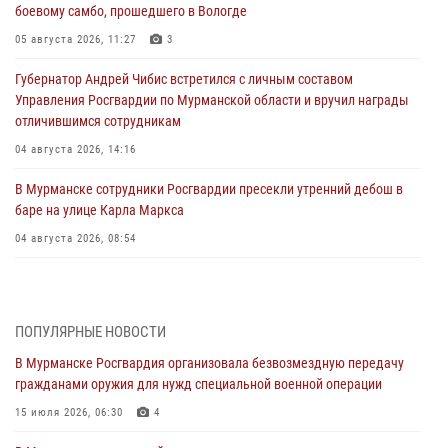
боевому самбо, прошедшего в Вологде
05 августа 2026, 11:27
3
Губернатор Андрей Чибис встретился с личным составом
Управления Росгвардии по Мурманской области и вручил награды
отличившимся сотрудникам
04 августа 2026, 14:16
В Мурманске сотрудники Росгвардии пресекли утренний дебош в
баре на улице Карла Маркса
04 августа 2026, 08:54
Морской отряд Северо - Западного округа Росгвардии отмечает 37
лет со дня образования
03 августа 2026, 12:23
4
ПОПУЛЯРНЫЕ НОВОСТИ
В Мурманске Росгвардия организовала безвозмездную передачу
Сотрудники вневедомственной охраны Росгвардии пресекли
гражданами оружия для нужд специальной военной операции
хулиганские действия дебошира на автозаправочной станции
города Кандалакши
15 июля 2026, 06:30
4
03 августа 2026, 09:12