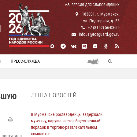
ВЕРСИЯ ДЛЯ СЛАБОВИДЯЩИХ
183001, г. Мурманск,
ул. Подгорная, д. 56
И
+7 (8152) 56-03-55
info51@rosguard.gov.ru
Ы
ПРЕСС-СЛУЖБА
ЛЕНТА НОВОСТЕЙ
АВШУЮ
В Мурманске росгвардейцы задержали
мужчину, нарушавшего общественный
порядок в торгово-развлекательном
комплексе
 поступила