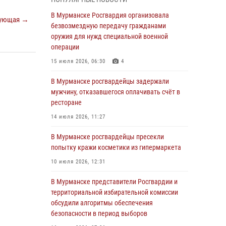
В Мурманске сотрудники Росгвардии
пресекли утренний дебош в баре на улице
В Мурманске Росгвардия организовала
ующая →
Карла Маркса
безвозмездную передачу гражданами
оружия для нужд специальной военной
04 августа 2026, 08:54
операции
Морской отряд Северо - Западного округа
15 июля 2026, 06:30
4
Росгвардии отмечает 37 лет со дня
образования
В Мурманске росгвардейцы задержали
мужчину, отказавшегося оплачивать счёт в
03 августа 2026, 12:23
4
ресторане
Сотрудники вневедомственной охраны
14 июля 2026, 11:27
Росгвардии пресекли хулиганские действия
дебошира на автозаправочной станции
В Мурманске росгвардейцы пресекли
города Кандалакши
попытку кражи косметики из гипермаркета
03 августа 2026, 09:12
10 июля 2026, 12:31
Сотрудники Росгвардии провели инструктаж
В Мурманске представители Росгвардии и
по антитеррористической защищенности для
территориальной избирательной комиссии
членов избирательных комиссий в
обсудили алгоритмы обеспечения
преддверии выборов
безопасности в период выборов
31 июля 2026, 08:48
3