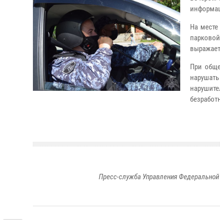
информац
На месте
парково
выражает
При обще
нарушат
нарушите
безработ
Пресс-служба Управления Федеральной 