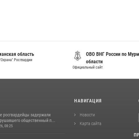
анская область
ОВО ВНГ России по Мур
"Охрана" Росгвардии
области
Официальный сайт
И
НАВИГАЦИЯ
е росгвардейцы задержали
Новости
арушавшего общественный п...
Карта сайта
26, 08:25
П