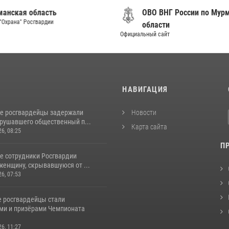
анская область
ОВО ВНГ России по Мур
"Охрана" Росгвардии
области
Официальный сайт
И
НАВИГАЦИЯ
е росгвардейцы задержали
Новости
арушавшего общественный п...
Карта сайта
26, 08:25
П
е сотрудники Росгвардии
женщину, скрывавшуюся от ...
26, 07:53
 росгвардейцы стали
ми и призёрами Чемпионата
26, 11:27