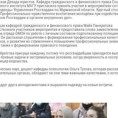
ская Декада юристов. Кафедра гражданского и финансового права Со
рного института МАГУ пригласила принять участие в мероприятиях со
дведь» Управления Росгвардии по Мурманской области. Круглый сто
 «Профессионально-нравственное воспитание молодёжи при содейств
ков Росгвардии и органов внутренних дел».
ая кафедрой гражданского и финансового права Майя Панкратова
ствовала участников мероприятия и предоставила слово заместител
а отряда ОМОН по работе с личным составом подполковнику полици
. Он рассказал слушателям о формировании профессиональных качест
ков, о развитии их стремления к повышению профессиональных знан
а также о формировании правового поведения.
 братства присуще каждому, потому что росгвардейцам приходится вы
-боевые задачи в экстремальных условиях, когда уверенность в сосл
фицер ведомства.
ских наук, доцент кафедры психологии Ольга Тузова, которая расск
анительных органах, обладают ли они теми важными качествами, о кот
 друг друга аплодисментами и выразили надежду на новые встречи.