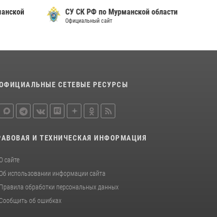
манской
СУ СК РФ по Мурманской области
Первый Мурманский терминал» передал
Официальный сайт
Управлению Росгвардии по Мурманской
области новый автомобиль для несения
службы
21 июля 2026, 08:15
1
Сотрудники вневедомственной охраны
ОФИЦИАЛЬНЫЕ СЕТЕВЫЕ РЕСУРСЫ
Росгвардии провели практические
тренировки в акватории Кольского залива
23 июля 2026, 09:28
4
РАВОВАЯ И ТЕХНИЧЕСКАЯ ИНФОРМАЦИЯ
О сайте
Об использовании информации сайта
Правила обработки персональных данных
Сообщить об ошибках