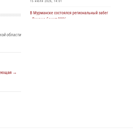
15 июля 2026, 14:01
Сотрудники Росгвардии задержали мужчину,
В Мурманске состоялся региональный забег
не оплатившего счет в ресторане
«Динамо бежит 2026»
30 июля 2026, 14:09
28 июля 2026, 08:02
4
кой области
В Управлении Росгвардии по Мурманской
В Мурманске сотрудники Росгвардии
области прошло пожарно-тактическое
задержали мужчину, скрывавшегося от
занятие совместно с МЧС России
правосудия
30 июля 2026, 14:05
16 июля 2026, 08:31
В Кандалакше росгвардейцы задержали
ующая →
дебошира, устроившего конфликт в
гостинице
13 июля 2026, 09:11
В Мурманске представители Росгвардии и
территориальной избирательной комиссии
обсудили алгоритмы обеспечения
безопасности в период выборов
16 июля 2026, 07:26