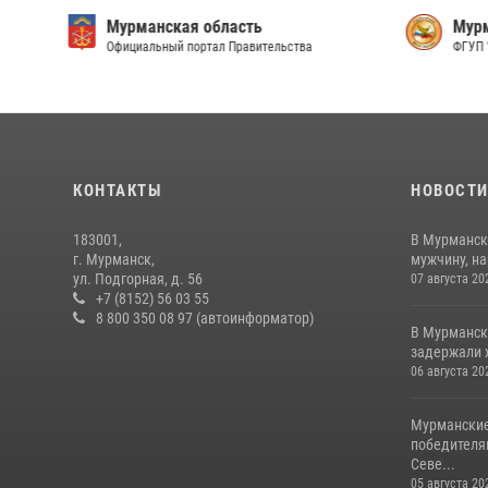
Мурманская область
Мурм
Официальный портал Правительства
ФГУП 
КОНТАКТЫ
НОВОСТ
183001,
В Мурманск
г. Мурманск,
мужчину, н
ул. Подгорная, д. 56
07 августа 20
+7 (8152) 56 03 55
8 800 350 08 97 (автоинформатор)
В Мурманск
задержали 
06 августа 20
Мурманские
победителя
Севе...
05 августа 20