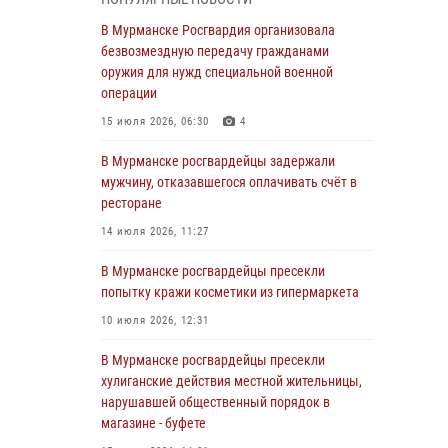
В Мурманске сотрудники Росгвардии
пресекли утренний дебош в баре на улице
В Мурманске Росгвардия организовала
Карла Маркса
безвозмездную передачу гражданами
оружия для нужд специальной военной
04 августа 2026, 08:54
операции
Морской отряд Северо - Западного округа
15 июля 2026, 06:30
4
Росгвардии отмечает 37 лет со дня
образования
В Мурманске росгвардейцы задержали
мужчину, отказавшегося оплачивать счёт в
03 августа 2026, 12:23
4
ресторане
Сотрудники вневедомственной охраны
14 июля 2026, 11:27
Росгвардии пресекли хулиганские действия
дебошира на автозаправочной станции
В Мурманске росгвардейцы пресекли
города Кандалакши
попытку кражи косметики из гипермаркета
03 августа 2026, 09:12
10 июля 2026, 12:31
Сотрудники Росгвардии провели инструктаж
В Мурманске росгвардейцы пресекли
по антитеррористической защищенности для
хулиганские действия местной жительницы,
членов избирательных комиссий в
нарушавшей общественный порядок в
преддверии выборов
магазине - буфете
31 июля 2026, 08:48
3