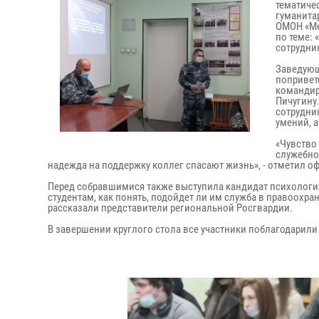
тематиче
гуманита
ОМОН «Ме
по теме:
сотрудни
Заведующ
попривет
командир
Пичугину
сотрудни
умений, 
«Чувство
служебно
надежда на поддержку коллег спасают жизнь», - отметил о
Перед собравшимися также выступила кандидат психологиче
студентам, как понять, подойдет ли им служба в правоохр
рассказали представители региональной Росгвардии.
В завершении круглого стола все участники поблагодарили