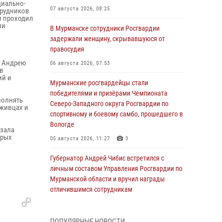
циально-
07 августа 2026, 08:25
трудников
л проходил
ии
В Мурманске сотрудники Росгвардии
задержали женщину, скрывавшуюся от
правосудия
ю
и Андрею
06 августа 2026, 07:53
в
ий и
Мурманские росгвардейцы стали
победителями и призёрами Чемпионата
полнять
Северо-Западного округа Росгвардии по
уживцах и
спортивному и боевому самбо, прошедшего в
Вологде
азала
орых
05 августа 2026, 11:27
3
Губернатор Андрей Чибис встретился с
личным составом Управления Росгвардии по
Мурманской области и вручил награды
отличившимся сотрудникам
04 августа 2026, 14:16
ПОПУЛЯРНЫЕ НОВОСТИ