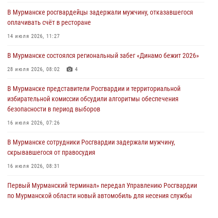
В Мурманске росгвардейцы задержали мужчину, отказавшегося
Сотрудники вневедомственной охраны Росгвардии пресекли
оплачивать счёт в ресторане
хулиганские действия дебошира на автозаправочной станции
города Кандалакши
14 июля 2026, 11:27
03 августа 2026, 09:12
В Мурманске состоялся региональный забег «Динамо бежит 2026»
Сотрудники Росгвардии провели инструктаж по
28 июля 2026, 08:02
4
антитеррористической защищенности для членов избирательных
комиссий в преддверии выборов
В Мурманске представители Росгвардии и территориальной
избирательной комиссии обсудили алгоритмы обеспечения
31 июля 2026, 08:48
3
безопасности в период выборов
Сотрудники Росгвардии задержали мужчину, не оплатившего счет в
16 июля 2026, 07:26
ресторане
В Мурманске сотрудники Росгвардии задержали мужчину,
30 июля 2026, 14:09
скрывавшегося от правосудия
16 июля 2026, 08:31
Первый Мурманский терминал» передал Управлению Росгвардии
по Мурманской области новый автомобиль для несения службы
21 июля 2026, 08:15
1