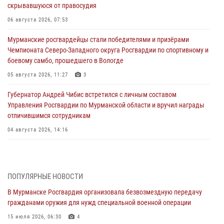
скрывавшуюся от правосудия
06 августа 2026, 07:53
Мурманские росгвардейцы стали победителями и призёрами
Чемпионата Северо-Западного округа Росгвардии по спортивному и
боевому самбо, прошедшего в Вологде
05 августа 2026, 11:27
3
Губернатор Андрей Чибис встретился с личным составом
Управления Росгвардии по Мурманской области и вручил награды
отличившимся сотрудникам
04 августа 2026, 14:16
В Мурманске сотрудники Росгвардии пресекли утренний дебош в
баре на улице Карла Маркса
04 августа 2026, 08:54
ПОПУЛЯРНЫЕ НОВОСТИ
В Мурманске Росгвардия организовала безвозмездную передачу
Морской отряд Северо - Западного округа Росгвардии отмечает 37
гражданами оружия для нужд специальной военной операции
лет со дня образования
15 июля 2026, 06:30
4
03 августа 2026, 12:23
4