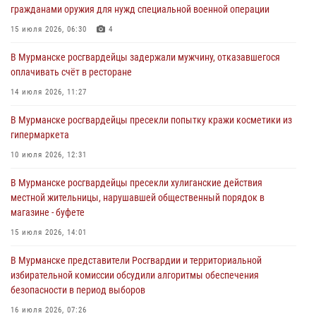
гражданами оружия для нужд специальной военной операции
хулиганские действия дебошира на автозаправочной станции
города Кандалакши
15 июля 2026, 06:30
4
03 августа 2026, 09:12
В Мурманске росгвардейцы задержали мужчину, отказавшегося
оплачивать счёт в ресторане
Сотрудники Росгвардии провели инструктаж по
антитеррористической защищенности для членов избирательных
14 июля 2026, 11:27
комиссий в преддверии выборов
В Мурманске росгвардейцы пресекли попытку кражи косметики из
31 июля 2026, 08:48
3
гипермаркета
Сотрудники Росгвардии задержали мужчину, не оплатившего счет в
10 июля 2026, 12:31
ресторане
В Мурманске росгвардейцы пресекли хулиганские действия
30 июля 2026, 14:09
местной жительницы, нарушавшей общественный порядок в
магазине - буфете
В Управлении Росгвардии по Мурманской области прошло пожарно-
тактическое занятие совместно с МЧС России
15 июля 2026, 14:01
30 июля 2026, 14:05
В Мурманске представители Росгвардии и территориальной
избирательной комиссии обсудили алгоритмы обеспечения
безопасности в период выборов
16 июля 2026, 07:26