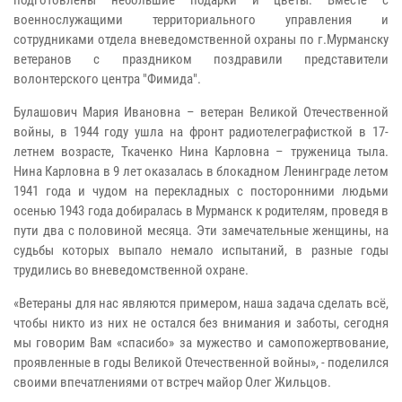
подготовлены небольшие подарки и цветы. Вместе с
военнослужащими территориального управления и
сотрудниками отдела вневедомственной охраны по г.Мурманску
ветеранов с праздником поздравили представители
волонтерского центра "Фимида".
Булашович Мария Ивановна – ветеран Великой Отечественной
войны, в 1944 году ушла на фронт радиотелеграфисткой в 17-
летнем возрасте, Ткаченко Нина Карловна – труженица тыла.
Нина Карловна в 9 лет оказалась в блокадном Ленинграде летом
1941 года и чудом на перекладных с посторонними людьми
осенью 1943 года добиралась в Мурманск к родителям, проведя в
пути два с половиной месяца. Эти замечательные женщины, на
судьбы которых выпало немало испытаний, в разные годы
трудились во вневедомственной охране.
«Ветераны для нас являются примером, наша задача сделать всё,
чтобы никто из них не остался без внимания и заботы, сегодня
мы говорим Вам «спасибо» за мужество и самопожертвование,
проявленные в годы Великой Отечественной войны», - поделился
своими впечатлениями от встреч майор Олег Жильцов.