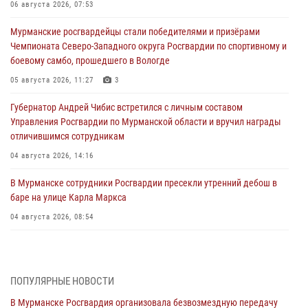
06 августа 2026, 07:53
Мурманские росгвардейцы стали победителями и призёрами
Чемпионата Северо-Западного округа Росгвардии по спортивному и
боевому самбо, прошедшего в Вологде
05 августа 2026, 11:27
3
Губернатор Андрей Чибис встретился с личным составом
Управления Росгвардии по Мурманской области и вручил награды
отличившимся сотрудникам
04 августа 2026, 14:16
В Мурманске сотрудники Росгвардии пресекли утренний дебош в
баре на улице Карла Маркса
04 августа 2026, 08:54
Морской отряд Северо - Западного округа Росгвардии отмечает 37
лет со дня образования
03 августа 2026, 12:23
4
ПОПУЛЯРНЫЕ НОВОСТИ
В Мурманске Росгвардия организовала безвозмездную передачу
Сотрудники вневедомственной охраны Росгвардии пресекли