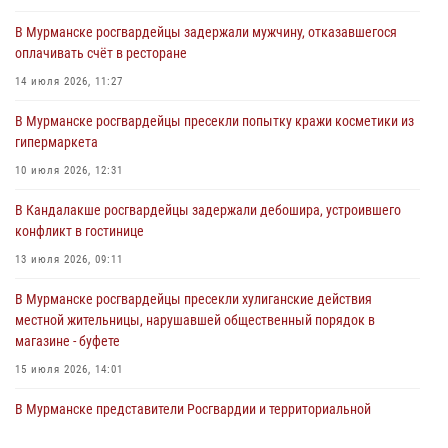
03 августа 2026, 09:12
В Мурманске росгвардейцы задержали мужчину, отказавшегося
оплачивать счёт в ресторане
Сотрудники Росгвардии провели инструктаж по
антитеррористической защищенности для членов избирательных
14 июля 2026, 11:27
комиссий в преддверии выборов
В Мурманске росгвардейцы пресекли попытку кражи косметики из
31 июля 2026, 08:48
3
гипермаркета
Сотрудники Росгвардии задержали мужчину, не оплатившего счет в
10 июля 2026, 12:31
ресторане
В Кандалакше росгвардейцы задержали дебошира, устроившего
30 июля 2026, 14:09
конфликт в гостинице
В Управлении Росгвардии по Мурманской области прошло пожарно-
13 июля 2026, 09:11
тактическое занятие совместно с МЧС России
В Мурманске росгвардейцы пресекли хулиганские действия
30 июля 2026, 14:05
местной жительницы, нарушавшей общественный порядок в
магазине - буфете
15 июля 2026, 14:01
В Мурманске представители Росгвардии и территориальной
избирательной комиссии обсудили алгоритмы обеспечения