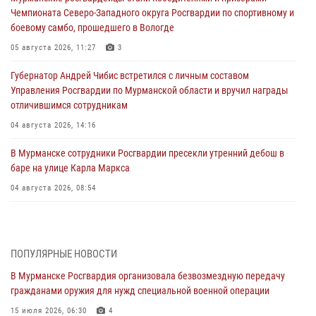
Чемпионата Северо-Западного округа Росгвардии по спортивному и
боевому самбо, прошедшего в Вологде
05 августа 2026, 11:27
3
Губернатор Андрей Чибис встретился с личным составом
Управления Росгвардии по Мурманской области и вручил награды
отличившимся сотрудникам
04 августа 2026, 14:16
В Мурманске сотрудники Росгвардии пресекли утренний дебош в
баре на улице Карла Маркса
04 августа 2026, 08:54
Морской отряд Северо - Западного округа Росгвардии отмечает 37
лет со дня образования
03 августа 2026, 12:23
4
ПОПУЛЯРНЫЕ НОВОСТИ
В Мурманске Росгвардия организовала безвозмездную передачу
Сотрудники вневедомственной охраны Росгвардии пресекли
гражданами оружия для нужд специальной военной операции
хулиганские действия дебошира на автозаправочной станции
города Кандалакши
15 июля 2026, 06:30
4