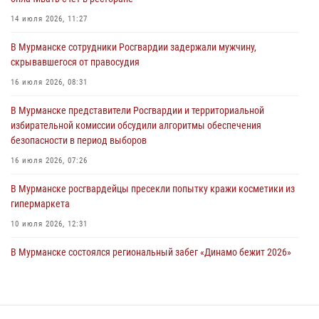
Сотрудники Росгвардии провели инструктаж по
антитеррористической защищенности для членов избирательных
14 июля 2026, 11:27
комиссий в преддверии выборов
В Мурманске сотрудники Росгвардии задержали мужчину,
31 июля 2026, 08:48
3
скрывавшегося от правосудия
Сотрудники Росгвардии задержали мужчину, не оплатившего счет в
16 июля 2026, 08:31
ресторане
В Мурманске представители Росгвардии и территориальной
30 июля 2026, 14:09
избирательной комиссии обсудили алгоритмы обеспечения
безопасности в период выборов
В Управлении Росгвардии по Мурманской области прошло пожарно-
тактическое занятие совместно с МЧС России
16 июля 2026, 07:26
30 июля 2026, 14:05
В Мурманске росгвардейцы пресекли попытку кражи косметики из
гипермаркета
10 июля 2026, 12:31
В Мурманске состоялся региональный забег «Динамо бежит 2026»
28 июля 2026, 08:02
4
В Мурманске росгвардейцы пресекли хулиганские действия
местной жительницы, нарушавшей общественный порядок в