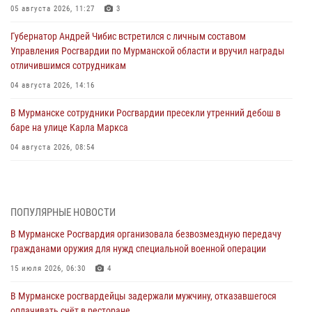
05 августа 2026, 11:27
3
Губернатор Андрей Чибис встретился с личным составом
Управления Росгвардии по Мурманской области и вручил награды
отличившимся сотрудникам
04 августа 2026, 14:16
В Мурманске сотрудники Росгвардии пресекли утренний дебош в
баре на улице Карла Маркса
04 августа 2026, 08:54
Морской отряд Северо - Западного округа Росгвардии отмечает 37
лет со дня образования
03 августа 2026, 12:23
4
ПОПУЛЯРНЫЕ НОВОСТИ
В Мурманске Росгвардия организовала безвозмездную передачу
Сотрудники вневедомственной охраны Росгвардии пресекли
гражданами оружия для нужд специальной военной операции
хулиганские действия дебошира на автозаправочной станции
города Кандалакши
15 июля 2026, 06:30
4
03 августа 2026, 09:12
В Мурманске росгвардейцы задержали мужчину, отказавшегося
оплачивать счёт в ресторане